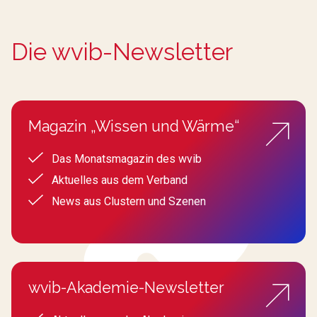
Die wvib-Newsletter
Magazin „Wissen und Wärme“
Das Monatsmagazin des wvib
Aktuelles aus dem Verband
News aus Clustern und Szenen
wvib-Akademie-Newsletter