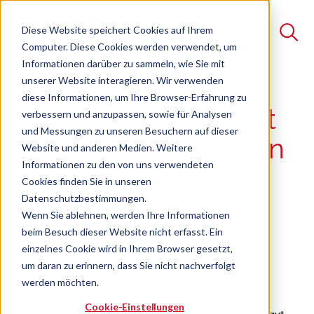
Diese Website speichert Cookies auf Ihrem
Computer. Diese Cookies werden verwendet, um
Informationen darüber zu sammeln, wie Sie mit
unserer Website interagieren. Wir verwenden
Suche
diese Informationen, um Ihre Browser-Erfahrung zu
Vertrauensarbeitszeit
verbessern und anzupassen, sowie für Analysen
Es gibt keine Vorschläge, da das Suchfeld leer ist.
und Messungen zu unseren Besuchern auf dieser
und mobiles Arbeiten
Website und anderen Medien. Weitere
Informationen zu den von uns verwendeten
Cookies finden Sie in unseren
Seminar
Freie Plätze verfügbar
Datenschutzbestimmungen.
Wenn Sie ablehnen, werden Ihre Informationen
beim Besuch dieser Website nicht erfasst. Ein
Rechtssichere Gestaltung betrieblicher
einzelnes Cookie wird in Ihrem Browser gesetzt,
Regelungen
um daran zu erinnern, dass Sie nicht nachverfolgt
werden möchten.
Cookie-Einstellungen