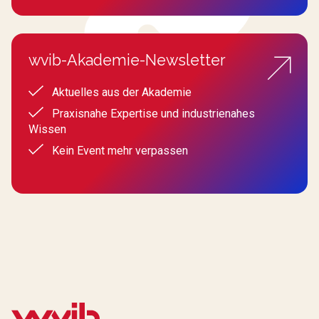
wvib-Akademie-Newsletter
Aktuelles aus der Akademie
Praxisnahe Expertise und industrienahes
Wissen
Kein Event mehr verpassen