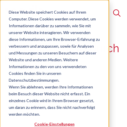
Diese Website speichert Cookies auf Ihrem
Computer. Diese Cookies werden verwendet, um
Informationen darüber zu sammeln, wie Sie mit
unserer Website interagieren. Wir verwenden
Suche
diese Informationen, um Ihre Browser-Erfahrung zu
Marketingerfolg durch
verbessern und anzupassen, sowie für Analysen
Es gibt keine Vorschläge, da das Suchfeld leer ist.
und Messungen zu unseren Besuchern auf dieser
KI
Website und anderen Medien. Weitere
Informationen zu den von uns verwendeten
Cookies finden Sie in unseren
Seminar
Freie Plätze verfügbar
Datenschutzbestimmungen.
Wenn Sie ablehnen, werden Ihre Informationen
beim Besuch dieser Website nicht erfasst. Ein
„Prompt Engineering“ – eine Methode zum
einzelnes Cookie wird in Ihrem Browser gesetzt,
erfolgreichen Einsatz von KI
um daran zu erinnern, dass Sie nicht nachverfolgt
werden möchten.
Cookie-Einstellungen