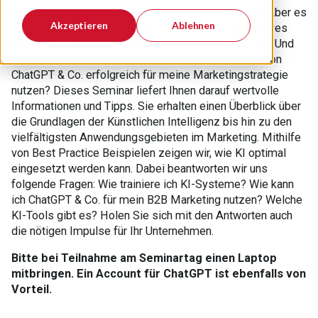
ChatGPT sorgt für Furore in der Unternehmenswelt. Aber es
Akzeptieren
Ablehnen
ist nicht nur ein Hype, sondern vor allem ein innovatives
und effektives Tool für viele Unternehmensbereiche. Und
so stellt sich die Frage: Wie kann ich das Potential von
ChatGPT & Co. erfolgreich für meine Marketingstrategie
nutzen? Dieses Seminar liefert Ihnen darauf wertvolle
Informationen und Tipps. Sie erhalten einen Überblick über
die Grundlagen der Künstlichen Intelligenz bis hin zu den
vielfältigsten Anwendungsgebieten im Marketing. Mithilfe
von Best Practice Beispielen zeigen wir, wie KI optimal
eingesetzt werden kann. Dabei beantworten wir uns
folgende Fragen: Wie trainiere ich KI-Systeme? Wie kann
ich ChatGPT & Co. für mein B2B Marketing nutzen? Welche
KI-Tools gibt es? Holen Sie sich mit den Antworten auch
die nötigen Impulse für Ihr Unternehmen.
Bitte bei Teilnahme am Seminartag einen Laptop
mitbringen. Ein Account für ChatGPT ist ebenfalls von
Vorteil.