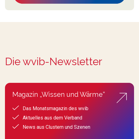
Die wvib-Newsletter
Magazin „Wissen und Wärme“
Das Monatsmagazin des wvib
Aktuelles aus dem Verband
News aus Clustern und Szenen