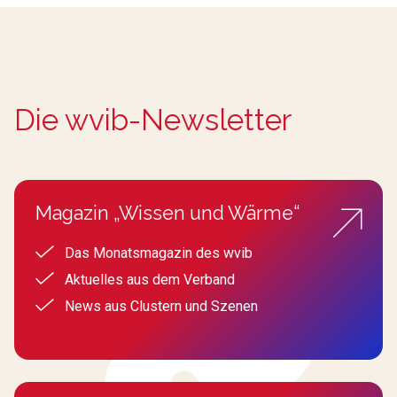
Die wvib-Newsletter
Magazin „Wissen und Wärme“
Das Monatsmagazin des wvib
Aktuelles aus dem Verband
News aus Clustern und Szenen