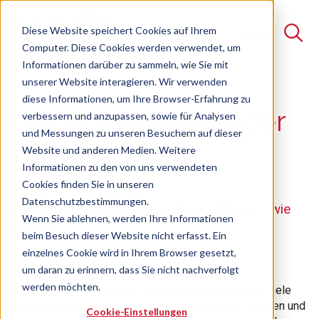
Diese Website speichert Cookies auf Ihrem
Computer. Diese Cookies werden verwendet, um
Informationen darüber zu sammeln, wie Sie mit
unserer Website interagieren. Wir verwenden
Suche
diese Informationen, um Ihre Browser-Erfahrung zu
Der sichere Ausbilder
verbessern und anzupassen, sowie für Analysen
Es gibt keine Vorschläge, da das Suchfeld leer ist.
und Messungen zu unseren Besuchern auf dieser
Website und anderen Medien. Weitere
Seminar
Freie Plätze verfügbar
Informationen zu den von uns verwendeten
Cookies finden Sie in unseren
Datenschutzbestimmungen.
Ausbilderwissen von A - wie Auswahl bis Z - wie
Wenn Sie ablehnen, werden Ihre Informationen
Zeugnis
beim Besuch dieser Website nicht erfasst. Ein
einzelnes Cookie wird in Ihrem Browser gesetzt,
um daran zu erinnern, dass Sie nicht nachverfolgt
werden möchten.
Ging es noch vor wenigen Jahren darum, möglichst viele
Auszubildende in ein Ausbildungsverhältnis zu bringen und
Cookie-Einstellungen