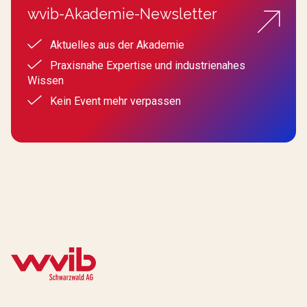
wvib-Akademie-Newsletter
Aktuelles aus der Akademie
Praxisnahe Expertise und industrienahes
Wissen
Kein Event mehr verpassen