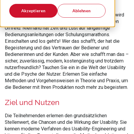
Eine einfache und intuitive Bedienung ist fast immer
Akzeptieren
Ablehnen
entscheidend dafür, ob ein Produkt gerne verwendet wird
oder nicht, bei Konsumgütern wie auch im industriellen
Umfeld. Niemand hat Zeit und Lust auf langatmige
Bedienungsanleitungen oder Schulungsmarathons.
Einschalten und los geht's! Wer das schafft, der hat die
Begeisterung und das Vertrauen der Bediener und
Bedienerinnen und der Kunden. Aber wie schafft man das –
sicher, zuverlässig, modern, kostengünstig und trotzdem
nutzerfreundlich? Tauchen Sie ein in die Welt der Usability
und die Psyche der Nutzer. Erlernen Sie einfache
Methoden und Vorgehensweisen in Theorie und Praxis, um
die Bediener mit Ihren Produkten noch mehr zu begeistern.
Ziel und Nutzen
Die Teilnehmenden erlernen den grundsätzlichen
Stellenwert, die Chancen und die Wirkung der Usability. Sie
kennen moderne Verfahren des Usability-Engineering und