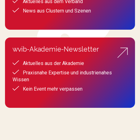
Aktuelles aus dem Verband
News aus Clustern und Szenen
wvib-Akademie-Newsletter
Aktuelles aus der Akademie
Praxisnahe Expertise und industrienahes
Wissen
Kein Event mehr verpassen