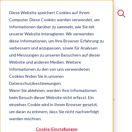
Diese Website speichert Cookies auf Ihrem
Computer. Diese Cookies werden verwendet, um
Informationen darüber zu sammeln, wie Sie mit
unserer Website interagieren. Wir verwenden
Suche
diese Informationen, um Ihre Browser-Erfahrung zu
Nutzerzentrierte
verbessern und anzupassen, sowie für Analysen
Es gibt keine Vorschläge, da das Suchfeld leer ist.
und Messungen zu unseren Besuchern auf dieser
Produktentwicklung
Website und anderen Medien. Weitere
Informationen zu den von uns verwendeten
Cookies finden Sie in unseren
Seminar
Freie Plätze verfügbar
Datenschutzbestimmungen.
Wenn Sie ablehnen, werden Ihre Informationen
beim Besuch dieser Website nicht erfasst. Ein
Erfolgreiche Produkte und zufriedene Kunden
einzelnes Cookie wird in Ihrem Browser gesetzt,
durch einfache, intuitive und nutzerzentrierte
um daran zu erinnern, dass Sie nicht nachverfolgt
Bedienung
werden möchten.
Cookie-Einstellungen