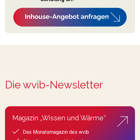
Die wvib-Newsletter
Magazin „Wissen und Wärme“
Das Monatsmagazin des wvib