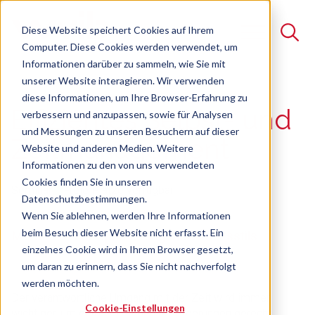
Diese Website speichert Cookies auf Ihrem
Computer. Diese Cookies werden verwendet, um
Informationen darüber zu sammeln, wie Sie mit
unserer Website interagieren. Wir verwenden
Suche
diese Informationen, um Ihre Browser-Erfahrung zu
Effizientes Selbst- und
verbessern und anzupassen, sowie für Analysen
Es gibt keine Vorschläge, da das Suchfeld leer ist.
und Messungen zu unseren Besuchern auf dieser
Zeitmanagement
Website und anderen Medien. Weitere
Informationen zu den von uns verwendeten
Cookies finden Sie in unseren
Seminar
Freie Plätze verfügbar
Datenschutzbestimmungen.
Wenn Sie ablehnen, werden Ihre Informationen
beim Besuch dieser Website nicht erfasst. Ein
Methoden zur Optimierung des Arbeitsstils
einzelnes Cookie wird in Ihrem Browser gesetzt,
um daran zu erinnern, dass Sie nicht nachverfolgt
werden möchten.
Der verantwortliche Umgang mit der Zeit wird immer
Cookie-Einstellungen
wichtiger, um den steigenden Anforderungen gerecht