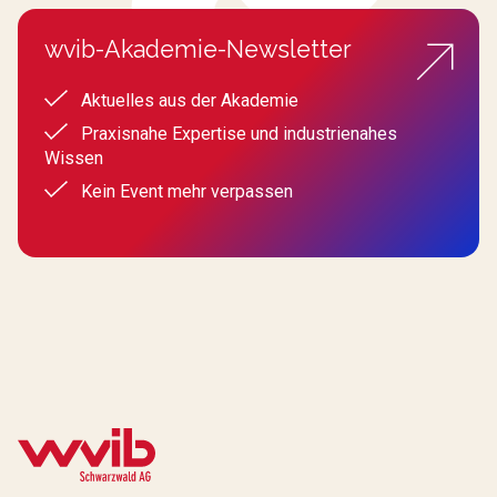
wvib-Akademie-Newsletter
Aktuelles aus der Akademie
Praxisnahe Expertise und industrienahes
Wissen
Kein Event mehr verpassen