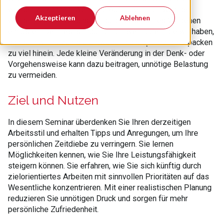
werden zu können. Wenn die Aufgaben nicht weniger
Akzeptieren
Ablehnen
werden, können wir uns nur durch verändertes Vorgehen
entlasten. Denn es ist häufig nicht wenig Zeit, die wir haben,
sondern wir nutzen sie entweder nicht optimal oder packen
zu viel hinein. Jede kleine Veränderung in der Denk- oder
Vorgehensweise kann dazu beitragen, unnötige Belastung
zu vermeiden.
Ziel und Nutzen
In diesem Seminar überdenken Sie Ihren derzeitigen
Arbeitsstil und erhalten Tipps und Anregungen, um Ihre
persönlichen Zeitdiebe zu verringern. Sie lernen
Möglichkeiten kennen, wie Sie Ihre Leistungsfähigkeit
steigern können. Sie erfahren, wie Sie sich künftig durch
zielorientiertes Arbeiten mit sinnvollen Prioritäten auf das
Wesentliche konzentrieren. Mit einer realistischen Planung
reduzieren Sie unnötigen Druck und sorgen für mehr
persönliche Zufriedenheit.