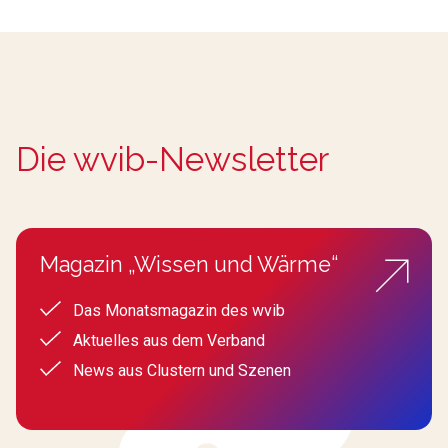
Die wvib-Newsletter
Magazin „Wissen und Wärme“
Das Monatsmagazin des wvib
Aktuelles aus dem Verband
News aus Clustern und Szenen