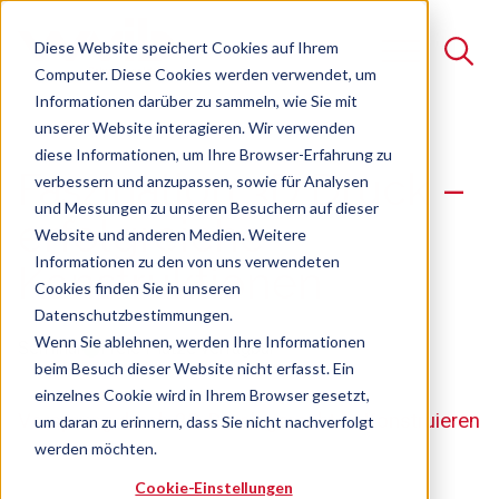
Diese Website speichert Cookies auf Ihrem
Computer. Diese Cookies werden verwendet, um
Informationen darüber zu sammeln, wie Sie mit
unserer Website interagieren. Wir verwenden
Suche
diese Informationen, um Ihre Browser-Erfahrung zu
Faszination 3D Druck –
verbessern und anzupassen, sowie für Analysen
Es gibt keine Vorschläge, da das Suchfeld leer ist.
und Messungen zu unseren Besuchern auf dieser
erfolgreiche
Website und anderen Medien. Weitere
Informationen zu den von uns verwendeten
Konstruktionen
Cookies finden Sie in unseren
Datenschutzbestimmungen.
Wenn Sie ablehnen, werden Ihre Informationen
Seminar
Freie Plätze verfügbar
beim Besuch dieser Website nicht erfasst. Ein
einzelnes Cookie wird in Ihrem Browser gesetzt,
Vorsprung durch 3D Druck gerechtes Konstruieren
um daran zu erinnern, dass Sie nicht nachverfolgt
werden möchten.
Cookie-Einstellungen