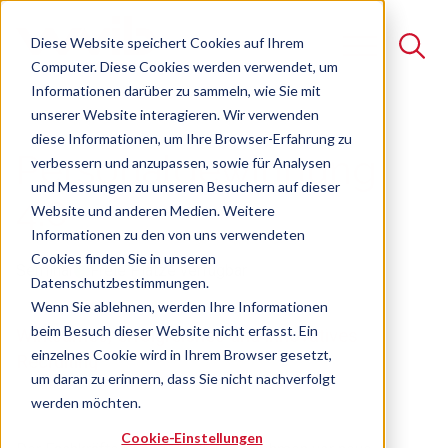
Diese Website speichert Cookies auf Ihrem
Computer. Diese Cookies werden verwendet, um
Informationen darüber zu sammeln, wie Sie mit
unserer Website interagieren. Wir verwenden
Suche
diese Informationen, um Ihre Browser-Erfahrung zu
Personalgewinnung
verbessern und anzupassen, sowie für Analysen
Es gibt keine Vorschläge, da das Suchfeld leer ist.
und Messungen zu unseren Besuchern auf dieser
4.0
Website und anderen Medien. Weitere
Informationen zu den von uns verwendeten
Cookies finden Sie in unseren
Seminar
Freie Plätze verfügbar
Datenschutzbestimmungen.
Wenn Sie ablehnen, werden Ihre Informationen
beim Besuch dieser Website nicht erfasst. Ein
Wirksames, erfolgreiches und innovatives
einzelnes Cookie wird in Ihrem Browser gesetzt,
Recruiting
um daran zu erinnern, dass Sie nicht nachverfolgt
werden möchten.
Cookie-Einstellungen