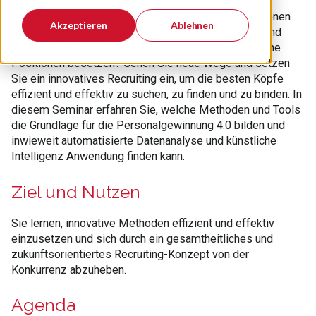
Der Fachkräftemangel stellt Unternehmen vor neue
Herausforderungen: Unternehmen sind von Umworbenen
Akzeptieren
Ablehnen
zu Werbenden geworden. Sie wollen Fachexperten und
Führungskräfte ausfindig machen, anziehen und offene
Positionen besetzen? Gehen Sie neue Wege und setzen
Sie ein innovatives Recruiting ein, um die besten Köpfe
effizient und effektiv zu suchen, zu finden und zu binden. In
diesem Seminar erfahren Sie, welche Methoden und Tools
die Grundlage für die Personalgewinnung 4.0 bilden und
inwieweit automatisierte Datenanalyse und künstliche
Intelligenz Anwendung finden kann.
Ziel und Nutzen
Sie lernen, innovative Methoden effizient und effektiv
einzusetzen und sich durch ein gesamtheitliches und
zukunftsorientiertes Recruiting-Konzept von der
Konkurrenz abzuheben.
Agenda