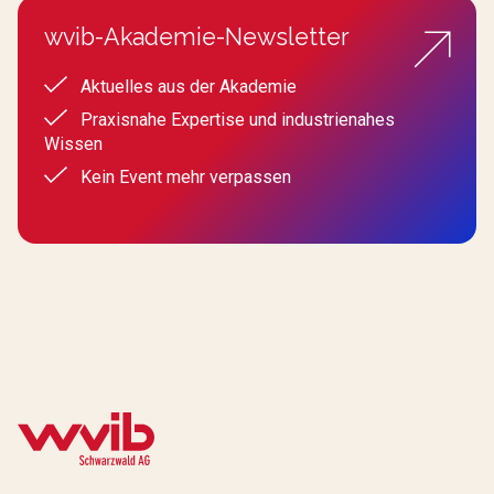
wvib-Akademie-Newsletter
Aktuelles aus der Akademie
Praxisnahe Expertise und industrienahes
Wissen
Kein Event mehr verpassen