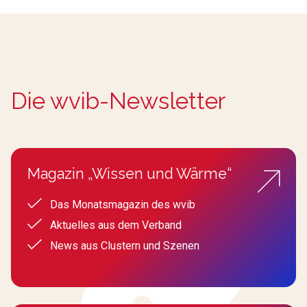
Die wvib-Newsletter
Magazin „Wissen und Wärme“
Das Monatsmagazin des wvib
Aktuelles aus dem Verband
News aus Clustern und Szenen