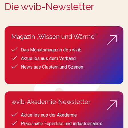
Die wvib-Newsletter
Magazin „Wissen und Wärme“
Das Monatsmagazin des wvib
Aktuelles aus dem Verband
News aus Clustern und Szenen
wvib-Akademie-Newsletter
Aktuelles aus der Akademie
Praxisnahe Expertise und industrienahes