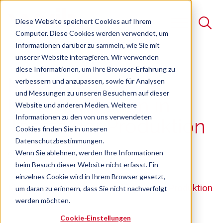
Diese Website speichert Cookies auf Ihrem
Computer. Diese Cookies werden verwendet, um
Informationen darüber zu sammeln, wie Sie mit
unserer Website interagieren. Wir verwenden
Suche
diese Informationen, um Ihre Browser-Erfahrung zu
Konstruktive
verbessern und anzupassen, sowie für Analysen
Es gibt keine Vorschläge, da das Suchfeld leer ist.
und Messungen zu unseren Besuchern auf dieser
Kommunikation in
Website und anderen Medien. Weitere
Informationen zu den von uns verwendeten
Teams der Produktion
Cookies finden Sie in unseren
Datenschutzbestimmungen.
Wenn Sie ablehnen, werden Ihre Informationen
Seminar
Freie Plätze verfügbar
beim Besuch dieser Website nicht erfasst. Ein
einzelnes Cookie wird in Ihrem Browser gesetzt,
Klare Ansage und Verbindlichkeit in der Produktion
um daran zu erinnern, dass Sie nicht nachverfolgt
werden möchten.
Cookie-Einstellungen