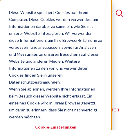
Diese Website speichert Cookies auf Ihrem
Computer. Diese Cookies werden verwendet, um
Informationen darüber zu sammeln, wie Sie mit
unserer Website interagieren. Wir verwenden
Suche
diese Informationen, um Ihre Browser-Erfahrung zu
Der optimale
verbessern und anzupassen, sowie für Analysen
Es gibt keine Vorschläge, da das Suchfeld leer ist.
und Messungen zu unseren Besuchern auf dieser
Arbeitsvertrag aus
Website und anderen Medien. Weitere
Informationen zu den von uns verwendeten
Arbeitgebersicht
Cookies finden Sie in unseren
Datenschutzbestimmungen.
Wenn Sie ablehnen, werden Ihre Informationen
Seminar
Freie Plätze verfügbar
beim Besuch dieser Website nicht erfasst. Ein
einzelnes Cookie wird in Ihrem Browser gesetzt,
Das sollte ein Arbeitgeber unbedingt vereinbaren
um daran zu erinnern, dass Sie nicht nachverfolgt
werden möchten.
Cookie-Einstellungen