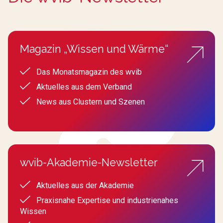
Magazin „Wissen und Wärme“
Das Monatsmagazin des wvib
Aktuelles aus dem Verband
News aus Clustern und Szenen
wvib-Akademie-Newsletter
Aktuelles aus der Akademie
Praxisnahe Expertise und industrienahes
Wissen