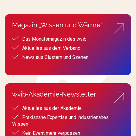
Magazin „Wissen und Wärme“
Das Monatsmagazin des wvib
Aktuelles aus dem Verband
News aus Clustern und Szenen
wvib-Akademie-Newsletter
Aktuelles aus der Akademie
Praxisnahe Expertise und industrienahes
Wissen
Kein Event mehr verpassen