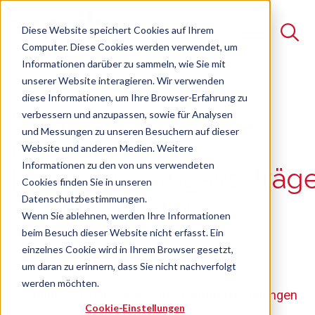
Diese Website speichert Cookies auf Ihrem
Computer. Diese Cookies werden verwendet, um
Informationen darüber zu sammeln, wie Sie mit
unserer Website interagieren. Wir verwenden
Suche
diese Informationen, um Ihre Browser-Erfahrung zu
Service-, Wartungs-
verbessern und anzupassen, sowie für Analysen
Es gibt keine Vorschläge, da das Suchfeld leer ist.
und Messungen zu unseren Besuchern auf dieser
und
Website und anderen Medien. Weitere
Informationen zu den von uns verwendeten
Instandhaltungsverträg
Cookies finden Sie in unseren
Datenschutzbestimmungen.
- Für Einkäufer
Wenn Sie ablehnen, werden Ihre Informationen
beim Besuch dieser Website nicht erfasst. Ein
Seminar
Freie Plätze verfügbar
einzelnes Cookie wird in Ihrem Browser gesetzt,
um daran zu erinnern, dass Sie nicht nachverfolgt
werden möchten.
Wichtige Vertragsinhalte und Haftungsregelungen
Cookie-Einstellungen