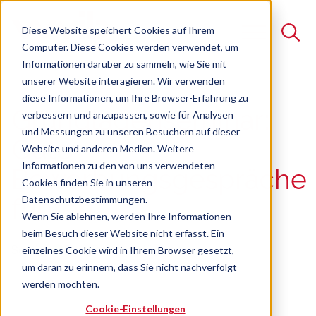
Diese Website speichert Cookies auf Ihrem
Computer. Diese Cookies werden verwendet, um
Informationen darüber zu sammeln, wie Sie mit
unserer Website interagieren. Wir verwenden
Suche
diese Informationen, um Ihre Browser-Erfahrung zu
Grundlagenseminar:
verbessern und anzupassen, sowie für Analysen
Es gibt keine Vorschläge, da das Suchfeld leer ist.
und Messungen zu unseren Besuchern auf dieser
Gute
Website und anderen Medien. Weitere
Informationen zu den von uns verwendeten
Bewerbungsgespräche
Cookies finden Sie in unseren
Datenschutzbestimmungen.
führen
Wenn Sie ablehnen, werden Ihre Informationen
beim Besuch dieser Website nicht erfasst. Ein
Seminar
Freie Plätze verfügbar
einzelnes Cookie wird in Ihrem Browser gesetzt,
um daran zu erinnern, dass Sie nicht nachverfolgt
werden möchten.
Cookie-Einstellungen