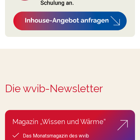
Die wvib-Newsletter
Magazin „Wissen und Wärme“
Das Monatsmagazin des wvib