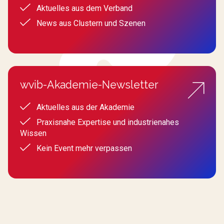
Aktuelles aus dem Verband
News aus Clustern und Szenen
wvib-Akademie-Newsletter
Aktuelles aus der Akademie
Praxisnahe Expertise und industrienahes
Wissen
Kein Event mehr verpassen