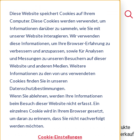
Diese Website speichert Cookies auf Ihrem
Computer. Diese Cookies werden verwendet, um
Informationen darüber zu sammeln, wie Sie mit
unserer Website interagieren. Wir verwenden
Suche
diese Informationen, um Ihre Browser-Erfahrung zu
CE in der Praxis
verbessern und anzupassen, sowie für Analysen
Es gibt keine Vorschläge, da das Suchfeld leer ist.
und Messungen zu unseren Besuchern auf dieser
Website und anderen Medien. Weitere
Seminar
Freie Plätze verfügbar
Informationen zu den von uns verwendeten
Cookies finden Sie in unseren
Datenschutzbestimmungen.
Praktische Handlungshilfen rund um die CE-
Wenn Sie ablehnen, werden Ihre Informationen
Kennzeichnung
beim Besuch dieser Website nicht erfasst. Ein
einzelnes Cookie wird in Ihrem Browser gesetzt,
um daran zu erinnern, dass Sie nicht nachverfolgt
werden möchten.
Die CE-Kennzeichnung der selbst hergestellten Produkte
ist gesetzlich verpflichtend, unabhängig, ob für den Verkauf
Cookie-Einstellungen