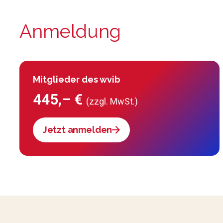
Anmeldung
Mitglieder des wvib
445,– €
(zzgl. MwSt.)
Jetzt anmelden