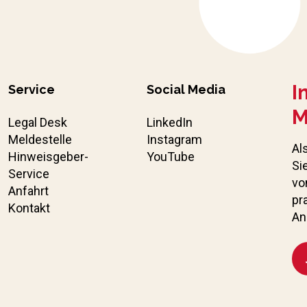
I
Service
Social Media
M
Legal Desk
LinkedIn
Meldestelle
Instagram
Al
Hinweisgeber-
YouTube
Si
Service
vo
Anfahrt
pr
Kontakt
An