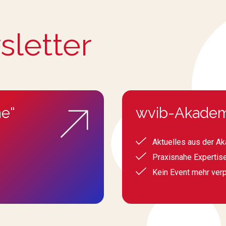
sletter
e“
wvib-Akadem
Aktuelles aus der A
Praxisnahe Expertis
Kein Event mehr ver