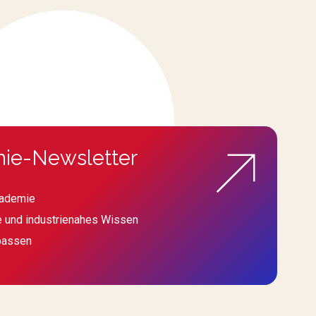
ie-Newsletter
kademie
e und industrienahes Wissen
passen