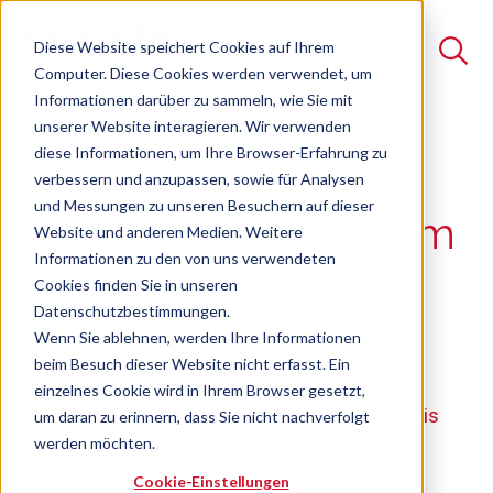
Diese Website speichert Cookies auf Ihrem
Computer. Diese Cookies werden verwendet, um
Informationen darüber zu sammeln, wie Sie mit
unserer Website interagieren. Wir verwenden
Suche
diese Informationen, um Ihre Browser-Erfahrung zu
Flexible
verbessern und anzupassen, sowie für Analysen
Es gibt keine Vorschläge, da das Suchfeld leer ist.
und Messungen zu unseren Besuchern auf dieser
Arbeitszeitmodelle im
Website und anderen Medien. Weitere
Informationen zu den von uns verwendeten
Schichtdienst
Cookies finden Sie in unseren
Datenschutzbestimmungen.
Wenn Sie ablehnen, werden Ihre Informationen
Online-Seminar
Freie Plätze verfügbar
beim Besuch dieser Website nicht erfasst. Ein
einzelnes Cookie wird in Ihrem Browser gesetzt,
Überblick über erprobte Modelle aus der Praxis
um daran zu erinnern, dass Sie nicht nachverfolgt
werden möchten.
Cookie-Einstellungen