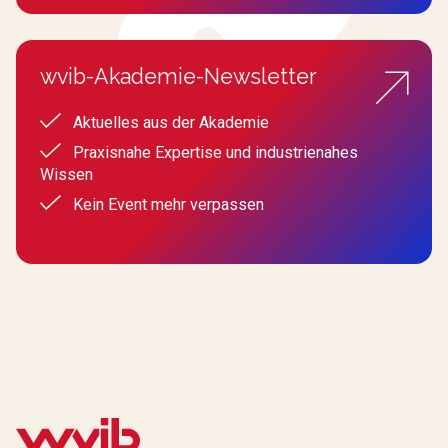
wvib-Akademie-Newsletter
Aktuelles aus der Akademie
Praxisnahe Expertise und industrienahes
Wissen
Kein Event mehr verpassen