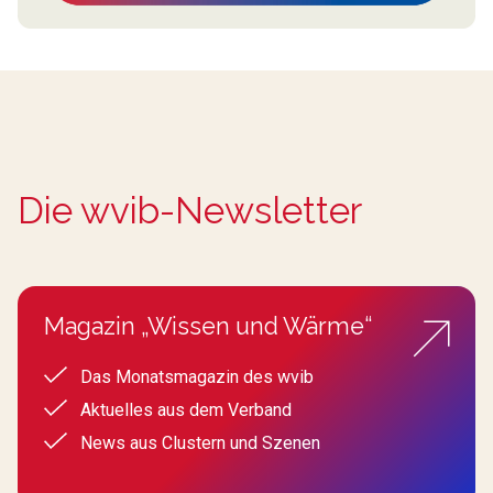
Die wvib-Newsletter
Magazin „Wissen und Wärme“
Das Monatsmagazin des wvib
Aktuelles aus dem Verband
News aus Clustern und Szenen