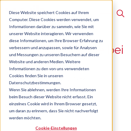
Diese Website speichert Cookies auf Ihrem
Computer. Diese Cookies werden verwendet, um
Informationen darüber zu sammeln, wie Sie mit
unserer Website interagieren. Wir verwenden
Suche
diese Informationen, um Ihre Browser-Erfahrung zu
Haftungsprobleme bei
verbessern und anzupassen, sowie für Analysen
Es gibt keine Vorschläge, da das Suchfeld leer ist.
und Messungen zu unseren Besuchern auf dieser
Dienstfahrten
Website und anderen Medien. Weitere
Informationen zu den von uns verwendeten
Cookies finden Sie in unseren
Online-Seminar
Freie Plätze verfügbar
Datenschutzbestimmungen.
Wenn Sie ablehnen, werden Ihre Informationen
beim Besuch dieser Website nicht erfasst. Ein
Vorschriften, Rechtsprechung und
einzelnes Cookie wird in Ihrem Browser gesetzt,
Versicherungsfragen
um daran zu erinnern, dass Sie nicht nachverfolgt
werden möchten.
Cookie-Einstellungen