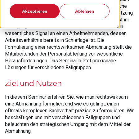
auf ein arbeitsvertragliches Fehlverhalten. Das deutsche
Akzeptieren
Ablehnen
Arbeitsrecht etabliert sie als unverzichbare Voraussetzung
einer verhaltensbedingten Kündigung, die oftmals erst im
Kündigungsschutz auf dem Prüfstand steht. Sie ist ein
wesentliches Signal an einen Arbeitnehmenden, dessen
Arbeitsverhältnis bereits in Schieflage ist. Die
Formulierung einer rechtswirksamen Abmahnung stellt die
Mitarbeitenden der Personalabteilung vor wesentliche
Herausforderungen. Das Seminar bietet praxisnahe
Lösungen für verschiedene Fallgruppen.
Ziel und Nutzen
In diesem Seminar erfahren Sie, wie man rechtswirksam
eine Abmahnung formuliert und wie es gelingt, einen
oftmals komplexen Sachverhalt präzise zu formulieren. Wir
beschäftigen uns mit verschiedenen Fallgruppen und
beleuchten den strategischen Umgang mit dem Mittel der
Abmahnung.