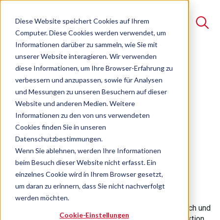
Diese Website speichert Cookies auf Ihrem
Computer. Diese Cookies werden verwendet, um
Informationen darüber zu sammeln, wie Sie mit
unserer Website interagieren. Wir verwenden
Suche
diese Informationen, um Ihre Browser-Erfahrung zu
Abmahnung im
verbessern und anzupassen, sowie für Analysen
Es gibt keine Vorschläge, da das Suchfeld leer ist.
und Messungen zu unseren Besuchern auf dieser
Arbeitsrecht
Website und anderen Medien. Weitere
Informationen zu den von uns verwendeten
Cookies finden Sie in unseren
Online-Seminar
Freie Plätze verfügbar
Datenschutzbestimmungen.
Wenn Sie ablehnen, werden Ihre Informationen
beim Besuch dieser Website nicht erfasst. Ein
Tipps für die Praxis
einzelnes Cookie wird in Ihrem Browser gesetzt,
um daran zu erinnern, dass Sie nicht nachverfolgt
werden möchten.
Die Erstellung einer Abmahnung - scheinbar so einfach und
Cookie-Einstellungen
doch eine Kunst für sich. Abmahnungen sind die Reaktion