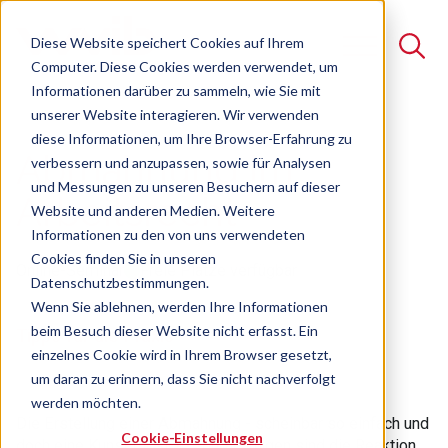
Diese Website speichert Cookies auf Ihrem
Computer. Diese Cookies werden verwendet, um
Informationen darüber zu sammeln, wie Sie mit
unserer Website interagieren. Wir verwenden
Suche
diese Informationen, um Ihre Browser-Erfahrung zu
Abmahnung im
verbessern und anzupassen, sowie für Analysen
Es gibt keine Vorschläge, da das Suchfeld leer ist.
und Messungen zu unseren Besuchern auf dieser
Arbeitsrecht
Website und anderen Medien. Weitere
Informationen zu den von uns verwendeten
Cookies finden Sie in unseren
Online-Seminar
Freie Plätze verfügbar
Datenschutzbestimmungen.
Wenn Sie ablehnen, werden Ihre Informationen
beim Besuch dieser Website nicht erfasst. Ein
Tipps für die Praxis
einzelnes Cookie wird in Ihrem Browser gesetzt,
um daran zu erinnern, dass Sie nicht nachverfolgt
werden möchten.
Die Erstellung einer Abmahnung - scheinbar so einfach und
Cookie-Einstellungen
doch eine Kunst für sich. Abmahnungen sind die Reaktion