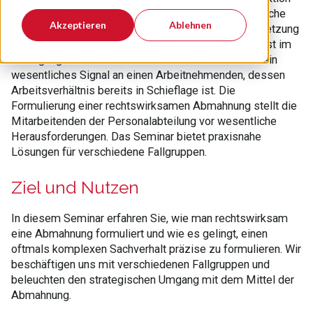
auf ein arbeitsvertragliches Fehlverhalten. Das deutsche
Akzeptieren
Ablehnen
Arbeitsrecht etabliert sie als unverzichbare Voraussetzung
einer verhaltensbedingten Kündigung, die oftmals erst im
Kündigungsschutz auf dem Prüfstand steht. Sie ist ein
wesentliches Signal an einen Arbeitnehmenden, dessen
Arbeitsverhältnis bereits in Schieflage ist. Die
Formulierung einer rechtswirksamen Abmahnung stellt die
Mitarbeitenden der Personalabteilung vor wesentliche
Herausforderungen. Das Seminar bietet praxisnahe
Lösungen für verschiedene Fallgruppen.
Ziel und Nutzen
In diesem Seminar erfahren Sie, wie man rechtswirksam
eine Abmahnung formuliert und wie es gelingt, einen
oftmals komplexen Sachverhalt präzise zu formulieren. Wir
beschäftigen uns mit verschiedenen Fallgruppen und
beleuchten den strategischen Umgang mit dem Mittel der
Abmahnung.