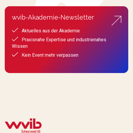
wvib-Akademie-Newsletter
Aktuelles aus der Akademie
Praxisnahe Expertise und industrienahes
Wissen
Kein Event mehr verpassen