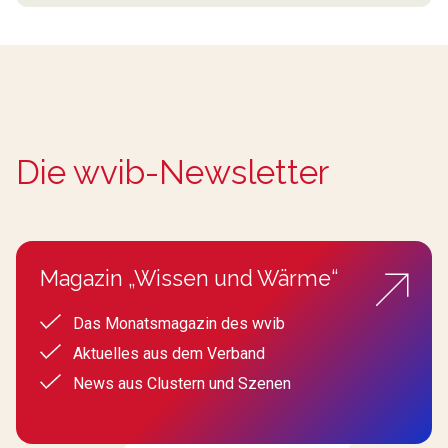
Die wvib-Newsletter
Magazin „Wissen und Wärme“
Das Monatsmagazin des wvib
Aktuelles aus dem Verband
News aus Clustern und Szenen