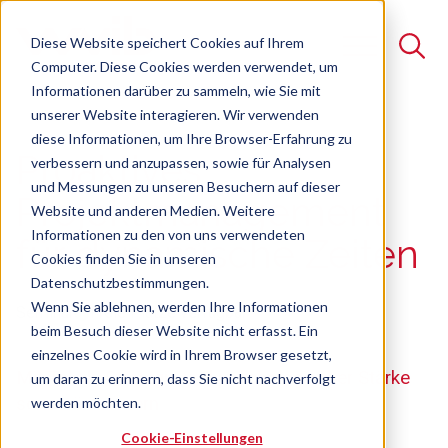
Diese Website speichert Cookies auf Ihrem
Computer. Diese Cookies werden verwendet, um
Informationen darüber zu sammeln, wie Sie mit
unserer Website interagieren. Wir verwenden
Suche
diese Informationen, um Ihre Browser-Erfahrung zu
Proaktives
verbessern und anzupassen, sowie für Analysen
Es gibt keine Vorschläge, da das Suchfeld leer ist.
und Messungen zu unseren Besuchern auf dieser
Projektmanagement
Website und anderen Medien. Weitere
Informationen zu den von uns verwendeten
für dynamische Zeiten
Cookies finden Sie in unseren
Datenschutzbestimmungen.
Wenn Sie ablehnen, werden Ihre Informationen
Seminar
Freie Plätze verfügbar
beim Besuch dieser Website nicht erfasst. Ein
einzelnes Cookie wird in Ihrem Browser gesetzt,
Mit Taktik, Strategie und psychologischer Stärke
um daran zu erinnern, dass Sie nicht nachverfolgt
souverän steuern
werden möchten.
Cookie-Einstellungen