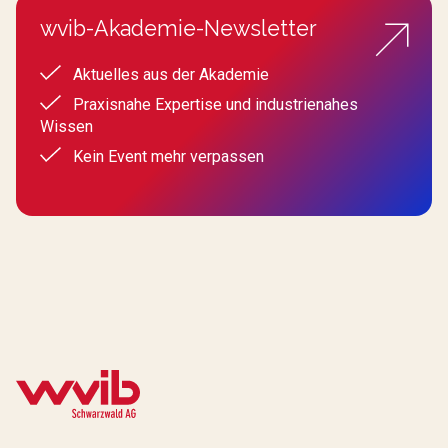
wvib-Akademie-Newsletter
Aktuelles aus der Akademie
Praxisnahe Expertise und industrienahes
Wissen
Kein Event mehr verpassen