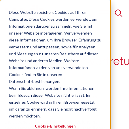
Diese Website speichert Cookies auf Ihrem
Computer. Diese Cookies werden verwendet, um
Informationen darüber zu sammeln, wie Sie mit
unserer Website interagieren. Wir verwenden
Suche
diese Informationen, um Ihre Browser-Erfahrung zu
Jugend- und
verbessern und anzupassen, sowie für Analysen
Es gibt keine Vorschläge, da das Suchfeld leer ist.
und Messungen zu unseren Besuchern auf dieser
Auszubildendenvertret
Website und anderen Medien. Weitere
Informationen zu den von uns verwendeten
Cookies finden Sie in unseren
Seminar
Freie Plätze verfügbar
Datenschutzbestimmungen.
Wenn Sie ablehnen, werden Ihre Informationen
beim Besuch dieser Website nicht erfasst. Ein
Rechte, Pflichten, Einflussmöglichkeiten
einzelnes Cookie wird in Ihrem Browser gesetzt,
um daran zu erinnern, dass Sie nicht nachverfolgt
werden möchten.
Die Jugend und Auszubildendenvertretung ist
Cookie-Einstellungen
gewissermaßen der "Betriebsrat" der jugendlichen