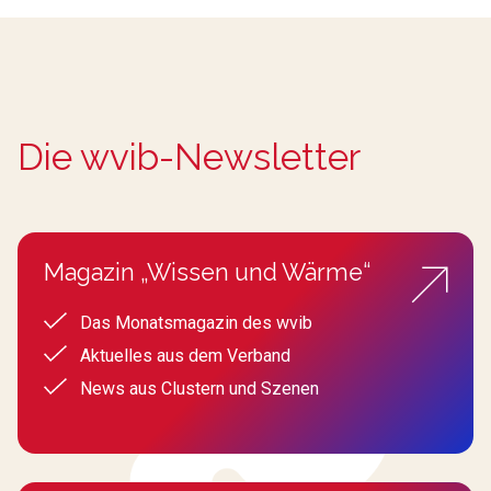
Die wvib-Newsletter
Magazin „Wissen und Wärme“
Das Monatsmagazin des wvib
Aktuelles aus dem Verband
News aus Clustern und Szenen