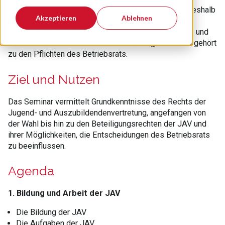
Arbeitnehmenden und der Auszubildenden und hat deshalb
Akzeptieren
Ablehnen
besondere Rechte, aber auch Einflussmöglichkeiten.
Dieses Seminar gibt einen Überblick über die Rechte und
Pflichten der Gewählten. Die Durchführung ihrer Wahl gehört
zu den Pflichten des Betriebsrats.
Ziel und Nutzen
Das Seminar vermittelt Grundkenntnisse des Rechts der
Jugend- und Auszubildendenvertretung, angefangen von
der Wahl bis hin zu den Beteiligungsrechten der JAV und
ihrer Möglichkeiten, die Entscheidungen des Betriebsrats
zu beeinflussen.
Agenda
1. Bildung und Arbeit der JAV
Die Bildung der JAV
Die Aufgaben der JAV