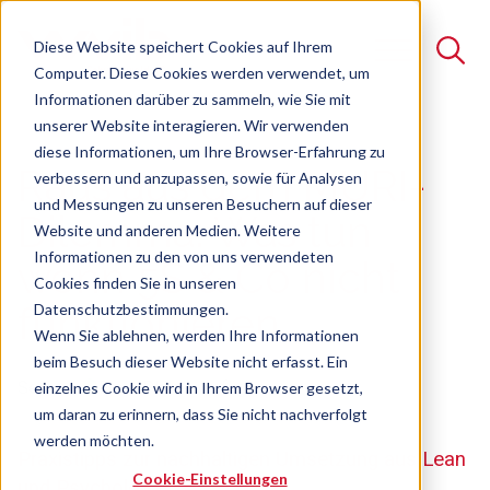
Diese Website speichert Cookies auf Ihrem
Computer. Diese Cookies werden verwendet, um
Informationen darüber zu sammeln, wie Sie mit
unserer Website interagieren. Wir verwenden
Suche
diese Informationen, um Ihre Browser-Erfahrung zu
Raus aus dem MURI-
verbessern und anzupassen, sowie für Analysen
Es gibt keine Vorschläge, da das Suchfeld leer ist.
und Messungen zu unseren Besuchern auf dieser
Dilemma: Was tun
Website und anderen Medien. Weitere
Informationen zu den von uns verwendeten
wenn 5S & Co nicht
Cookies finden Sie in unseren
Datenschutzbestimmungen.
funktionieren
Wenn Sie ablehnen, werden Ihre Informationen
beim Besuch dieser Website nicht erfasst. Ein
Seminar
Freie Plätze verfügbar
einzelnes Cookie wird in Ihrem Browser gesetzt,
um daran zu erinnern, dass Sie nicht nachverfolgt
werden möchten.
Praxistipps zur nachhaltigen Umsetzung aus Lean
Cookie-Einstellungen
und Psychologie