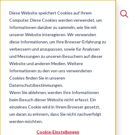
Diese Website speichert Cookies auf Ihrem
Computer. Diese Cookies werden verwendet, um
Informationen darüber zu sammeln, wie Sie mit
unserer Website interagieren. Wir verwenden
Suche
diese Informationen, um Ihre Browser-Erfahrung zu
Erfolgreich
verbessern und anzupassen, sowie für Analysen
Es gibt keine Vorschläge, da das Suchfeld leer ist.
und Messungen zu unseren Besuchern auf dieser
Internationalisierung
Website und anderen Medien. Weitere
Informationen zu den von uns verwendeten
meistern
Cookies finden Sie in unseren
Datenschutzbestimmungen.
Wenn Sie ablehnen, werden Ihre Informationen
Seminar
Freie Plätze verfügbar
beim Besuch dieser Website nicht erfasst. Ein
einzelnes Cookie wird in Ihrem Browser gesetzt,
Strategien zur Unternehmensaufstellung und
um daran zu erinnern, dass Sie nicht nachverfolgt
interkulturellen Zusammenarbeit
werden möchten.
Cookie-Einstellungen