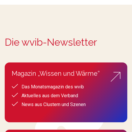
Die wvib-Newsletter
Magazin „Wissen und Wärme“
Das Monatsmagazin des wvib
Aktuelles aus dem Verband
News aus Clustern und Szenen