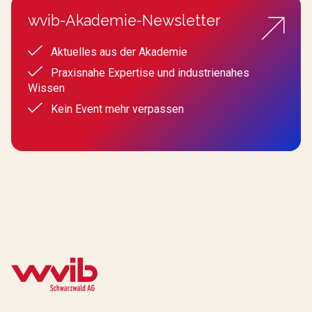
wvib-Akademie-Newsletter
Aktuelles aus der Akademie
Praxisnahe Expertise und industrienahes
Wissen
Kein Event mehr verpassen