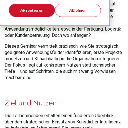
ist heute ein zentraler Hebel f
ür mehr Effizienz, Qualität
und Wettbewerbsfähigkeit. Viele Industrieunternehmen
Akzeptieren
Ablehnen
wissen, dass KI-Potenziale bietet
– aber nicht, wo sie
sinnvoll ansetzen sollen. Es bieten sich zahlreiche
Anwendungsm
öglichkeiten, etwa in der Fertigung, Logistik
oder Kundenbetreuung. Doch wo anfangen?
Dieses Seminar vermittelt praxisnah, wie Sie strategisch
geeignete Anwendungsfelder identifizieren, erste Projekte
umsetzen und KI nachhaltig in die Organisation integrieren.
Der Fokus liegt auf konkretem Nutzen statt technischer
Tiefe
– und auf Schritten, die auch mit wenig Vorwissen
machbar sind.
Ziel und Nutzen
Die Teilnehmenden erhalten einen fundierten Überblick
über den strategischen Einsatz von Künstlicher Intelligenz