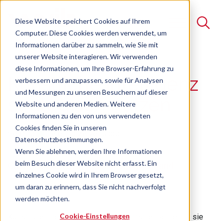
Diese Website speichert Cookies auf Ihrem
Computer. Diese Cookies werden verwendet, um
Informationen darüber zu sammeln, wie Sie mit
unserer Website interagieren. Wir verwenden
Suche
diese Informationen, um Ihre Browser-Erfahrung zu
Künstliche Intelligenz
verbessern und anzupassen, sowie für Analysen
Es gibt keine Vorschläge, da das Suchfeld leer ist.
und Messungen zu unseren Besuchern auf dieser
strategisch nutzen
Website und anderen Medien. Weitere
Informationen zu den von uns verwendeten
Cookies finden Sie in unseren
Seminar
Freie Plätze verfügbar
Datenschutzbestimmungen.
Wenn Sie ablehnen, werden Ihre Informationen
beim Besuch dieser Website nicht erfasst. Ein
Chancen für den industriellen Mittelstand
einzelnes Cookie wird in Ihrem Browser gesetzt,
um daran zu erinnern, dass Sie nicht nachverfolgt
werden möchten.
Cookie-Einstellungen
Künstliche Intelligenz ist kein Zukunftsthema mehr
– sie