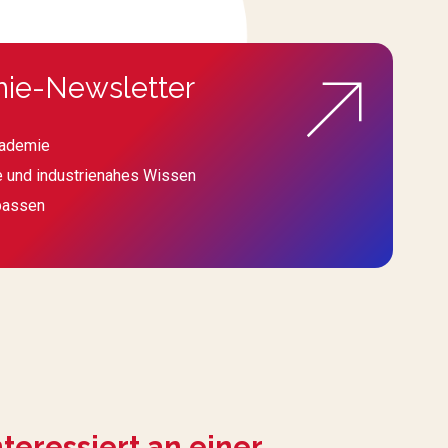
ie-Newsletter
kademie
e und industrienahes Wissen
passen
nteressiert an einer