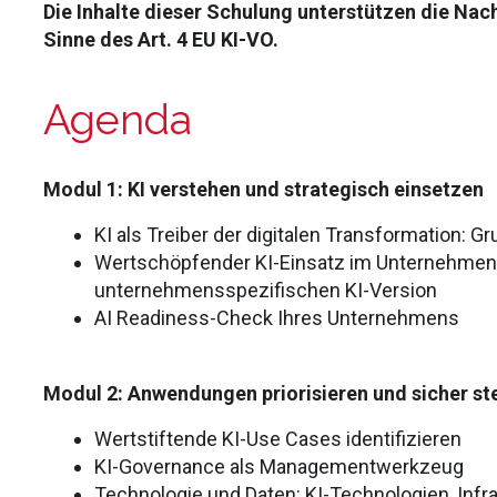
Die Inhalte dieser Schulung unterstützen die Na
Sinne des Art. 4 EU KI-VO.
Agenda
Modul 1: KI verstehen und strategisch einsetzen
KI als Treiber der digitalen Transformation: 
Wertsch
öpfender KI-Einsatz im Unternehmens
unternehmensspezifischen KI-Version
AI
Readiness
-Check Ihres Unternehmens
Modul 2: Anwendungen priorisieren und sicher st
Wertstiftende KI-Use Cases identifizieren
KI-
Governance als
Managementwerkzeug
Technologie und Daten: KI-Technologien, Inf