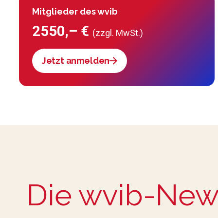
Mitglieder des wvib
2550,– €
(zzgl. MwSt.)
Jetzt anmelden
Die wvib-New