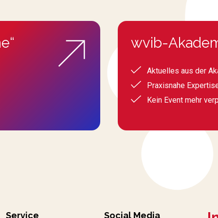
e“
wvib-Akadem
Aktuelles aus der A
Praxisnahe Expertis
Kein Event mehr ver
I
Service
Social Media