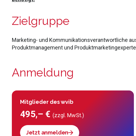
Zielgruppe
Marketing- und Kommunikationsverantwortliche au
Produktmanagement und Produktmarketingexperten
Anmeldung
Mitglieder des wvib
495,– €
(zzgl. MwSt.)
Jetzt anmelden