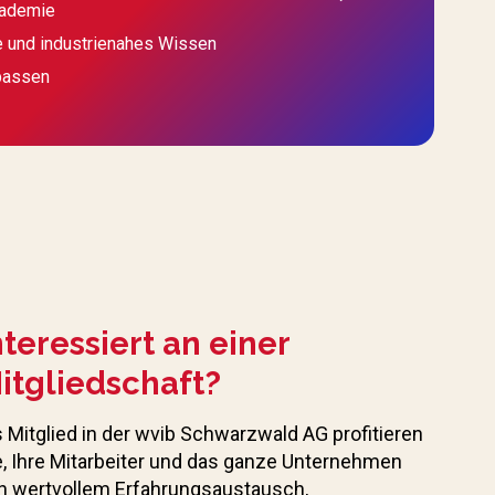
kademie
e und industrienahes Wissen
passen
nteressiert an einer
itgliedschaft?
s Mitglied in der wvib Schwarzwald AG profitieren
e, Ihre Mitarbeiter und das ganze Unternehmen
n wertvollem Erfahrungs­austausch,