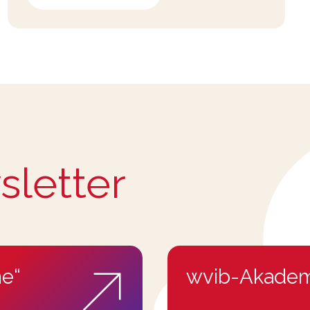
sletter
e“
wvib-Akadem