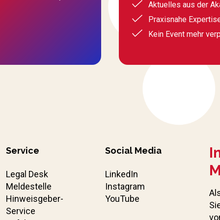
Aktuelles aus der A
Praxisnahe Expertis
Kein Event mehr ver
I
Service
Social Media
M
Legal Desk
LinkedIn
Meldestelle
Instagram
Al
Hinweisgeber-
YouTube
Si
Service
vo