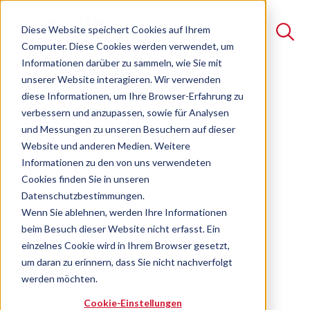
Diese Website speichert Cookies auf Ihrem
Computer. Diese Cookies werden verwendet, um
Informationen darüber zu sammeln, wie Sie mit
unserer Website interagieren. Wir verwenden
Suche
diese Informationen, um Ihre Browser-Erfahrung zu
Shopfloor
verbessern und anzupassen, sowie für Analysen
Es gibt keine Vorschläge, da das Suchfeld leer ist.
und Messungen zu unseren Besuchern auf dieser
Management -
Website und anderen Medien. Weitere
Informationen zu den von uns verwendeten
Basiswissen
Cookies finden Sie in unseren
Datenschutzbestimmungen.
Wenn Sie ablehnen, werden Ihre Informationen
Seminar
Freie Plätze verfügbar
beim Besuch dieser Website nicht erfasst. Ein
einzelnes Cookie wird in Ihrem Browser gesetzt,
Führungsverantwortung am Ort der
um daran zu erinnern, dass Sie nicht nachverfolgt
Wertschöpfung wahrnehmen
werden möchten.
Cookie-Einstellungen