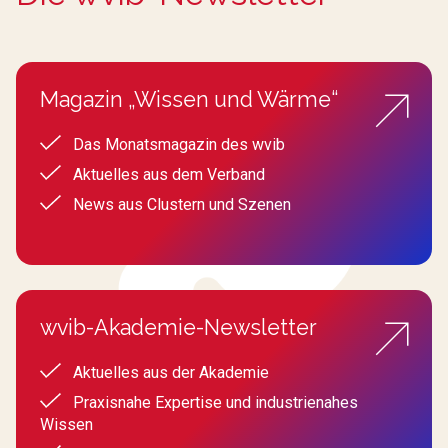
Magazin „Wissen und Wärme“
Das Monatsmagazin des wvib
Aktuelles aus dem Verband
News aus Clustern und Szenen
wvib-Akademie-Newsletter
Aktuelles aus der Akademie
Praxisnahe Expertise und industrienahes
Wissen