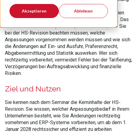
von Waren im internationalen Handel in Kraft. Bei der
Akzeptieren
Ablehnen
Überarbeitung werden insbesondere neue Technologien
und Umweltschutz (Kunststoffabfälle) berücksichtigt. Das
Seminar vermittelt kompakt und praxisorientiert, was Sie
bei der HS-Revision beachten müssen, welche
Anpassungen vorgenommen werden müssen und wie sich
die Änderungen auf Ein- und Ausfuhr, Präferenzrecht,
Abgabenermittlung und Statistik auswirken. Wer sich
rechtzeitig vorbereitet, vermeidet Fehler bei der Tarifierung,
Verzögerungen bei Auftragsabwicklung und finanzielle
Risiken.
Ziel und Nutzen
Sie kennen nach dem Seminar die Kerninhalte der HS-
Revision. Sie wissen, welcher Anpassungsbedarf in Ihrem
Unternehmen besteht, wie Sie Änderungen rechtzeitig
vornehmen und ERP-Systeme vorbereiten, um ab dem 1.
Januar 2028 rechtssicher und effizient zu arbeiten.