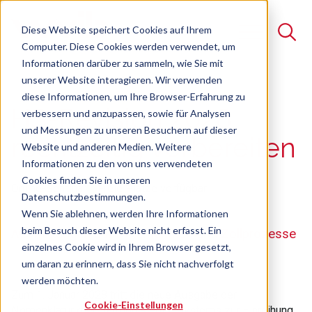
Diese Website speichert Cookies auf Ihrem
Computer. Diese Cookies werden verwendet, um
Informationen darüber zu sammeln, wie Sie mit
unserer Website interagieren. Wir verwenden
Suche
diese Informationen, um Ihre Browser-Erfahrung zu
HS-Revision 2028
verbessern und anzupassen, sowie für Analysen
Es gibt keine Vorschläge, da das Suchfeld leer ist.
und Messungen zu unseren Besuchern auf dieser
rechtzeitig vorbereiten
Website und anderen Medien. Weitere
Informationen zu den von uns verwendeten
Cookies finden Sie in unseren
Online-Seminar
Freie Plätze verfügbar
Datenschutzbestimmungen.
Wenn Sie ablehnen, werden Ihre Informationen
beim Besuch dieser Website nicht erfasst. Ein
Auswirkungen auf Unternehmen und Zollprozesse
einzelnes Cookie wird in Ihrem Browser gesetzt,
um daran zu erinnern, dass Sie nicht nachverfolgt
werden möchten.
Zum 1. Januar 2028 tritt die neue Ausgabe der
Cookie-Einstellungen
Nomenklatur des Harmonisierten Systems zur Einreihung