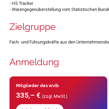
- HS Tracker
- Warengegenüberstellung vom Statistischen Bun
Zielgruppe
Fach- und Führungskräfte aus den Unternehmensbere
Anmeldung
Mitglieder des wvib
335,– €
(zzgl. MwSt.)