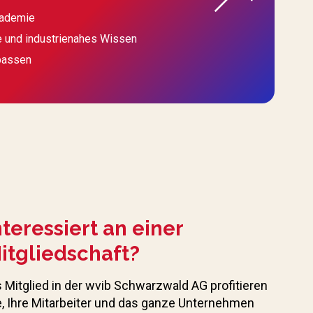
kademie
e und industrienahes Wissen
passen
nteressiert an einer
itgliedschaft?
s Mitglied in der wvib Schwarzwald AG profitieren
e, Ihre Mitarbeiter und das ganze Unternehmen