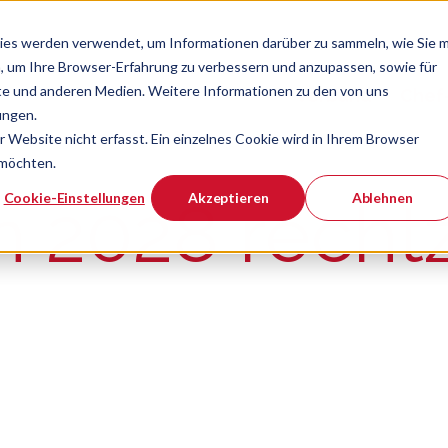
ies werden verwendet, um Informationen darüber zu sammeln, wie Sie m
, um Ihre Browser-Erfahrung zu verbessern und anzupassen, sowie für
e und anderen Medien. Weitere Informationen zu den von uns
Verband
Chef
Zeige Navigatio
ungen.
Website nicht erfasst. Ein einzelnes Cookie wird in Ihrem Browser
 möchten.
er ist.
Cookie-Einstellungen
Akzeptieren
Ablehnen
 2028 rechtz
n