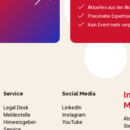
Aktuelles aus der A
Praxisnahe Expertis
Kein Event mehr ver
I
Service
Social Media
M
Legal Desk
LinkedIn
Meldestelle
Instagram
Al
Hinweisgeber-
YouTube
Si
Service