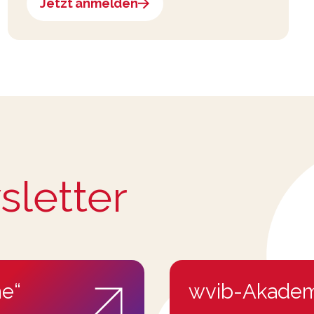
Jetzt anmelden
sletter
e“
wvib-Akadem