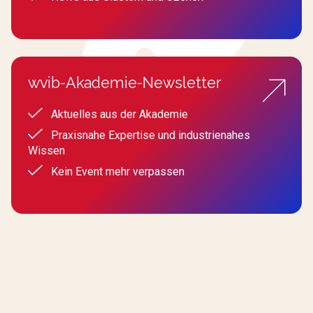
wvib-Akademie-Newsletter
Aktuelles aus der Akademie
Praxisnahe Expertise und industrienahes
Wissen
Kein Event mehr verpassen