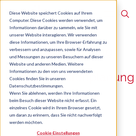
Diese Website speichert Cookies auf Ihrem
Computer. Diese Cookies werden verwendet, um
Informationen darüber zu sammeln, wie Sie mit
unserer Website interagieren. Wir verwenden
Suche
diese Informationen, um Ihre Browser-Erfahrung zu
Personalcontrolling
verbessern und anzupassen, sowie für Analysen
Es gibt keine Vorschläge, da das Suchfeld leer ist.
und Messungen zu unseren Besuchern auf dieser
und
Website und anderen Medien. Weitere
Informationen zu den von uns verwendeten
Personalkostenplanung
Cookies finden Sie in unseren
Datenschutzbestimmungen.
Wenn Sie ablehnen, werden Ihre Informationen
Seminar
Freie Plätze verfügbar
beim Besuch dieser Website nicht erfasst. Ein
einzelnes Cookie wird in Ihrem Browser gesetzt,
Ziele, Instrumente, Kennzahlen
um daran zu erinnern, dass Sie nicht nachverfolgt
werden möchten.
Cookie-Einstellungen