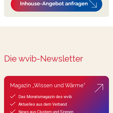
Die wvib-Newsletter
Magazin „Wissen und Wärme“
Das Monatsmagazin des wvib
Aktuelles aus dem Verband
News aus Clustern und Szenen