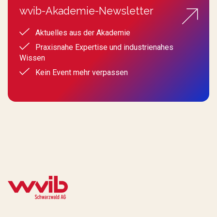
wvib-Akademie-Newsletter
Aktuelles aus der Akademie
Praxisnahe Expertise und industrienahes
Wissen
Kein Event mehr verpassen