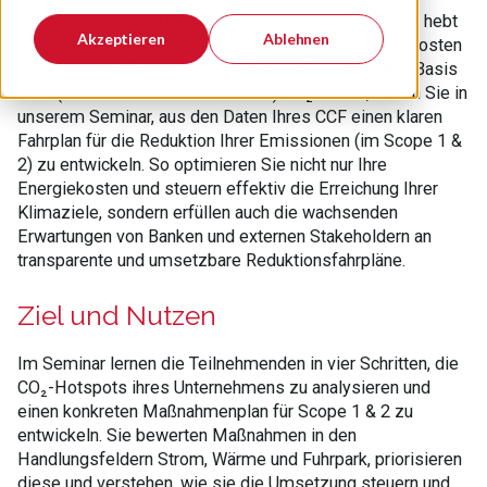
Wirtschaftlichkeit. Die systematische CO₂-Reduktion hebt
Akzeptieren
Ablehnen
Energieeffizienzpotenziale, senkt aktiv Ihre Energiekosten
und stärkt die Resilienz Ihres Energiekonzepts. Auf Basis
Ihrer (bereits im Vorfeld erstellen) CO₂-Bilanz, lernen Sie in
unserem Seminar, aus den Daten Ihres CCF einen klaren
Fahrplan für die Reduktion Ihrer Emissionen (im Scope 1 &
2) zu entwickeln. So optimieren Sie nicht nur Ihre
Energiekosten und steuern effektiv die Erreichung Ihrer
Klimaziele, sondern erfüllen auch die wachsenden
Erwartungen von Banken und externen Stakeholdern an
transparente und umsetzbare Reduktionsfahrpläne.
Ziel und Nutzen
Im Seminar lernen die Teilnehmenden in vier Schritten, die
CO₂-Hotspots ihres Unternehmens zu analysieren und
einen konkreten Maßnahmenplan für Scope 1 & 2 zu
entwickeln. Sie bewerten Maßnahmen in den
Handlungsfeldern Strom, Wärme und Fuhrpark, priorisieren
diese und verstehen, wie sie die Umsetzung steuern und