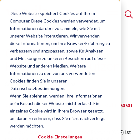
Diese Website speichert Cookies auf Ihrem
Computer. Diese Cookies werden verwendet, um
Informationen darüber zu sammeln, wie Sie mit
unserer Website interagieren. Wir verwenden
Suche
diese Informationen, um Ihre Browser-Erfahrung zu
CO₂-Reduktion als
verbessern und anzupassen, sowie für Analysen
Es gibt keine Vorschläge, da das Suchfeld leer ist.
und Messungen zu unseren Besuchern auf dieser
Kostenvorteil nutzen
Website und anderen Medien. Weitere
Informationen zu den von uns verwendeten
Cookies finden Sie in unseren
Seminar
Freie Plätze verfügbar
Datenschutzbestimmungen.
Wenn Sie ablehnen, werden Ihre Informationen
beim Besuch dieser Website nicht erfasst. Ein
Systematisch dekarbonisieren, Kosten optimieren
einzelnes Cookie wird in Ihrem Browser gesetzt,
um daran zu erinnern, dass Sie nicht nachverfolgt
werden möchten.
Ihre CO₂-Bilanz bzw. Corporate Carbon Footprint (CCF) ist
Cookie-Einstellungen
mehr als eine Pflicht, er ist Ihr Schlüssel zu mehr