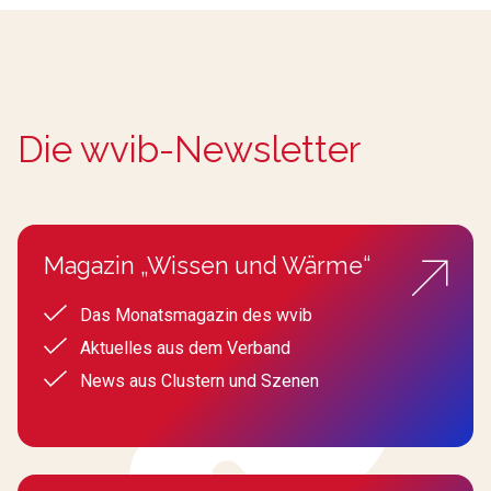
Die wvib-Newsletter
Magazin „Wissen und Wärme“
Das Monatsmagazin des wvib
Aktuelles aus dem Verband
News aus Clustern und Szenen