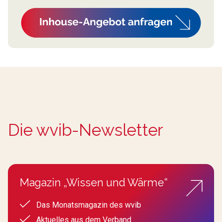
Die wvib-Newsletter
Magazin „Wissen und Wärme“
Das Monatsmagazin des wvib
Aktuelles aus dem Verband