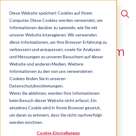
Diese Website speichert Cookies auf Ihrem
Computer. Diese Cookies werden verwendet, um
Informationen darüber zu sammeln, wie Sie mit
unserer Website interagieren. Wir verwenden
Suche
diese Informationen, um Ihre Browser-Erfahrung zu
Vom guten Team zum
verbessern und anzupassen, sowie für Analysen
Es gibt keine Vorschläge, da das Suchfeld leer ist.
und Messungen zu unseren Besuchern auf dieser
High-Performance-
Website und anderen Medien. Weitere
Informationen zu den von uns verwendeten
Team
Cookies finden Sie in unseren
Datenschutzbestimmungen.
Wenn Sie ablehnen, werden Ihre Informationen
Seminar
Freie Plätze verfügbar
beim Besuch dieser Website nicht erfasst. Ein
einzelnes Cookie wird in Ihrem Browser gesetzt,
Wege zur Höchstleistung
um daran zu erinnern, dass Sie nicht nachverfolgt
werden möchten.
Cookie-Einstellungen