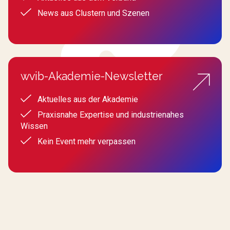
News aus Clustern und Szenen
wvib-Akademie-Newsletter
Aktuelles aus der Akademie
Praxisnahe Expertise und industrienahes
Wissen
Kein Event mehr verpassen