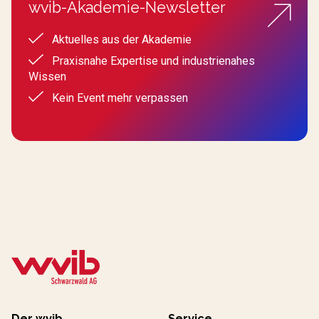
wvib-Akademie-Newsletter
Aktuelles aus der Akademie
Praxisnahe Expertise und industrienahes
Wissen
Kein Event mehr verpassen
Der wvib
Service