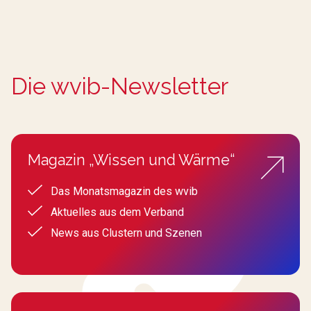
Die wvib-Newsletter
Magazin „Wissen und Wärme“
Das Monatsmagazin des wvib
Aktuelles aus dem Verband
News aus Clustern und Szenen