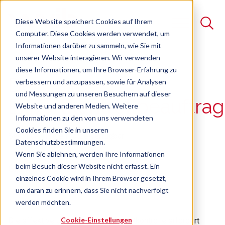
Diese Website speichert Cookies auf Ihrem
Computer. Diese Cookies werden verwendet, um
Informationen darüber zu sammeln, wie Sie mit
unserer Website interagieren. Wir verwenden
Suche
diese Informationen, um Ihre Browser-Erfahrung zu
Der
verbessern und anzupassen, sowie für Analysen
Es gibt keine Vorschläge, da das Suchfeld leer ist.
und Messungen zu unseren Besuchern auf dieser
Exportkontrollbeauftrag
Website und anderen Medien. Weitere
Informationen zu den von uns verwendeten
Cookies finden Sie in unseren
Seminar
Freie Plätze verfügbar
Datenschutzbestimmungen.
Wenn Sie ablehnen, werden Ihre Informationen
beim Besuch dieser Website nicht erfasst. Ein
Grundlagen, Rechte und Pflichten
einzelnes Cookie wird in Ihrem Browser gesetzt,
um daran zu erinnern, dass Sie nicht nachverfolgt
werden möchten.
Cookie-Einstellungen
Die effektive Umsetzung der Exportkontrolle erfordert