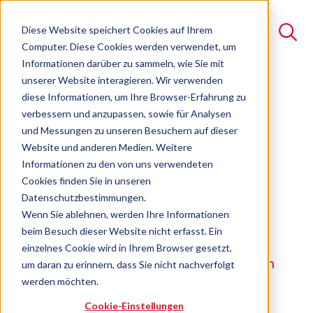
Diese Website speichert Cookies auf Ihrem
Computer. Diese Cookies werden verwendet, um
Informationen darüber zu sammeln, wie Sie mit
unserer Website interagieren. Wir verwenden
Suche
diese Informationen, um Ihre Browser-Erfahrung zu
Carbon Border
verbessern und anzupassen, sowie für Analysen
Es gibt keine Vorschläge, da das Suchfeld leer ist.
und Messungen zu unseren Besuchern auf dieser
Adjustment
Website und anderen Medien. Weitere
Informationen zu den von uns verwendeten
Mechanism (CBAM)
Cookies finden Sie in unseren
Datenschutzbestimmungen.
Wenn Sie ablehnen, werden Ihre Informationen
Online-Seminar
Freie Plätze verfügbar
beim Besuch dieser Website nicht erfasst. Ein
einzelnes Cookie wird in Ihrem Browser gesetzt,
Anwendung, Umsetzung und Auswirkungen im
um daran zu erinnern, dass Sie nicht nachverfolgt
Unternehmen
werden möchten.
Cookie-Einstellungen