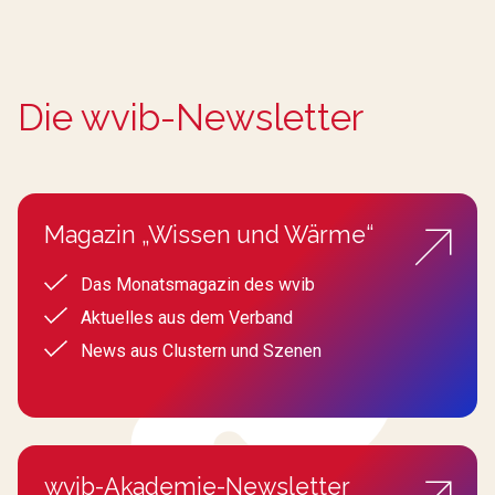
Die wvib-Newsletter
Magazin „Wissen und Wärme“
Das Monatsmagazin des wvib
Aktuelles aus dem Verband
News aus Clustern und Szenen
wvib-Akademie-Newsletter