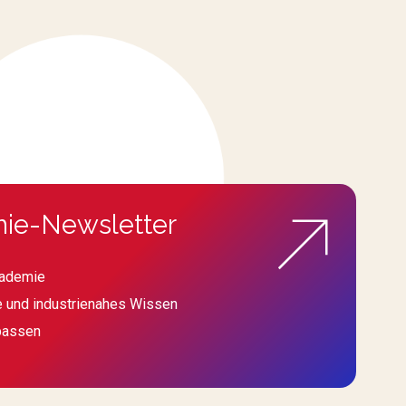
ie-Newsletter
kademie
e und industrienahes Wissen
passen