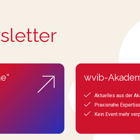
sletter
e“
wvib-Akadem
Aktuelles aus der A
Praxisnahe Expertis
Kein Event mehr ver