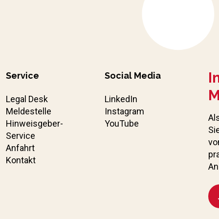
I
Service
Social Media
M
Legal Desk
LinkedIn
Meldestelle
Instagram
Al
Hinweisgeber-
YouTube
Si
Service
vo
Anfahrt
pr
Kontakt
An