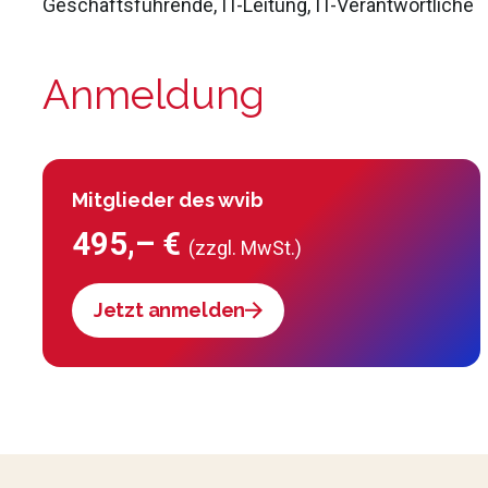
Geschäftsführende, IT-Leitung, IT-Verantwortliche
Anmeldung
Mitglieder des wvib
495,– €
(zzgl. MwSt.)
Jetzt anmelden