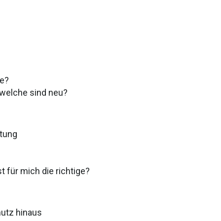
fe?
 welche sind neu?
htung
t für mich die richtige?
hutz hinaus