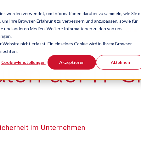
ies werden verwendet, um Informationen darüber zu sammeln, wie Sie m
, um Ihre Browser-Erfahrung zu verbessern und anzupassen, sowie für
e und anderen Medien. Weitere Informationen zu den von uns
Verband
Chef
Zeige Navigatio
ungen.
Website nicht erfasst. Ein einzelnes Cookie wird in Ihrem Browser
 möchten.
er ist.
Cookie-Einstellungen
Akzeptieren
Ablehnen
ulen der IT-S
-Sicherheit im Unternehmen