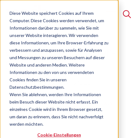
Diese Website speichert Cookies auf Ihrem
Computer. Diese Cookies werden verwendet, um
Informationen darüber zu sammeln, wie Sie mit
unserer Website interagieren. Wir verwenden
Suche
diese Informationen, um Ihre Browser-Erfahrung zu
wvib Hinweisgeber-
verbessern und anzupassen, sowie für Analysen
Es gibt keine Vorschläge, da das Suchfeld leer ist.
und Messungen zu unseren Besuchern auf dieser
Service
Website und anderen Medien. Weitere
Informationen zu den von uns verwendeten
Cookies finden Sie in unseren
Online-Seminar
Freie Plätze verfügbar
Datenschutzbestimmungen.
Wenn Sie ablehnen, werden Ihre Informationen
beim Besuch dieser Website nicht erfasst. Ein
Pflichtveranstaltung zur Teilnahme am wvib
einzelnes Cookie wird in Ihrem Browser gesetzt,
Hinweisgeberservice
um daran zu erinnern, dass Sie nicht nachverfolgt
werden möchten.
Cookie-Einstellungen