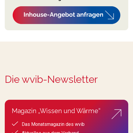
Die wvib-Newsletter
Magazin „Wissen und Wärme“
Das Monatsmagazin des wvib