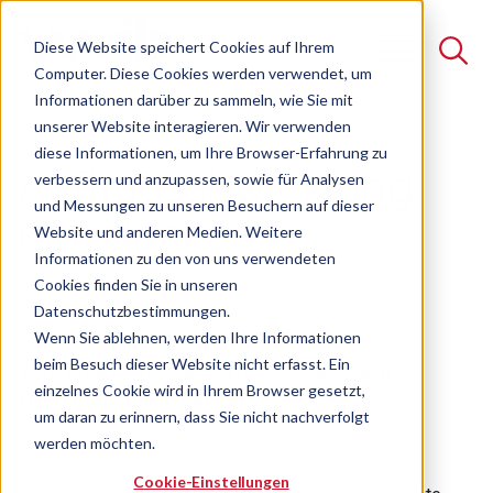
Diese Website speichert Cookies auf Ihrem
Computer. Diese Cookies werden verwendet, um
Informationen darüber zu sammeln, wie Sie mit
unserer Website interagieren. Wir verwenden
Suche
diese Informationen, um Ihre Browser-Erfahrung zu
Auftragsabwicklung
verbessern und anzupassen, sowie für Analysen
Es gibt keine Vorschläge, da das Suchfeld leer ist.
und Messungen zu unseren Besuchern auf dieser
neu denken
Website und anderen Medien. Weitere
Informationen zu den von uns verwendeten
Cookies finden Sie in unseren
Seminar
Freie Plätze verfügbar
Datenschutzbestimmungen.
Wenn Sie ablehnen, werden Ihre Informationen
beim Besuch dieser Website nicht erfasst. Ein
Vom Funktionsdenken zur durchgängigen
einzelnes Cookie wird in Ihrem Browser gesetzt,
Wertstromverantwortung
um daran zu erinnern, dass Sie nicht nachverfolgt
werden möchten.
Cookie-Einstellungen