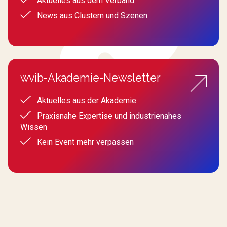
Aktuelles aus dem Verband
News aus Clustern und Szenen
wvib-Akademie-Newsletter
Aktuelles aus der Akademie
Praxisnahe Expertise und industrienahes
Wissen
Kein Event mehr verpassen