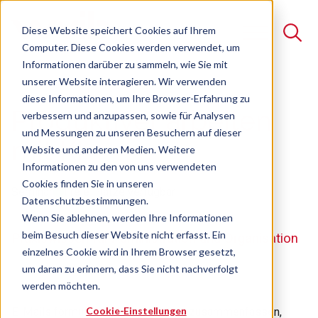
Diese Website speichert Cookies auf Ihrem
Computer. Diese Cookies werden verwendet, um
Informationen darüber zu sammeln, wie Sie mit
unserer Website interagieren. Wir verwenden
Suche
diese Informationen, um Ihre Browser-Erfahrung zu
Produktiver arbeiten
verbessern und anzupassen, sowie für Analysen
Es gibt keine Vorschläge, da das Suchfeld leer ist.
und Messungen zu unseren Besuchern auf dieser
mit KI
Website und anderen Medien. Weitere
Informationen zu den von uns verwendeten
Cookies finden Sie in unseren
Seminar
Freie Plätze verfügbar
Datenschutzbestimmungen.
Wenn Sie ablehnen, werden Ihre Informationen
beim Besuch dieser Website nicht erfasst. Ein
Praxiswissen für Administration und Organisation
einzelnes Cookie wird in Ihrem Browser gesetzt,
um daran zu erinnern, dass Sie nicht nachverfolgt
werden möchten.
Cookie-Einstellungen
E-Mails formulieren, Informationen zusammenfassen,