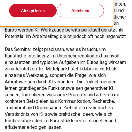
Recherchen vorbereiten oder Besprechungen nacharbeiten:
Viele typische Aufgaben in Assistenz, Administration und
Akzeptieren
Ablehnen
Sachbearbeitung lassen sich mit Unterstützung Künstlicher
Intelligenz heute deutlich effizienter erledigen. In vielen
Büros werden KI-Werkzeuge bereits punktuell genutzt, ihr
Potenzial im Arbeitsalltag bleibt jedoch oft noch ungenutzt.
Das Seminar zeigt praxisnah, was es braucht, um
Künstliche Intelligenz im Unternehmenskontext sinnvoll
einzusetzen und typische Aufgaben im Büroalltag wirksam
zu unterstützen. Im Mittelpunkt steht dabei nicht KI als
einzelnes Werkzeug, sondern die Frage, wie sich
Arbeitsweisen durch KI verändern. Die Teilnehmenden
lernen grundlegende Funktionsweisen generativer KI
kennen, formulieren wirksame Prompts und arbeiten mit
konkreten Beispielen aus Kommunikation, Recherche,
Textarbeit und Organisation. Ziel ist ein realistisches
Verständnis von KI sowie praktische Ideen, wie sich
Routinetätigkeiten im Büro strukturierter, schneller und
effizienter erledigen lassen.