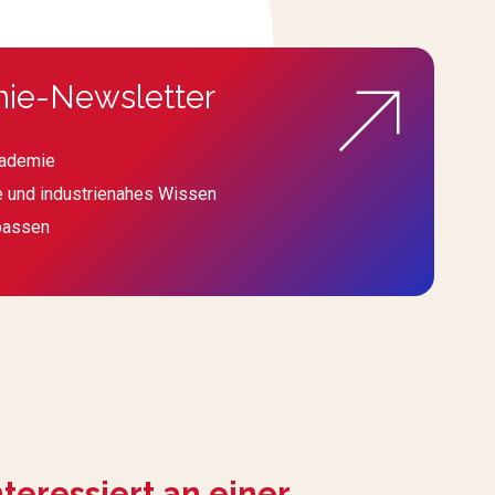
ie-Newsletter
kademie
e und industrienahes Wissen
passen
nteressiert an einer