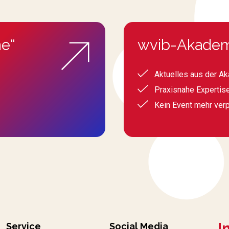
e“
wvib-Akadem
Aktuelles aus der A
Praxisnahe Expertis
Kein Event mehr ver
I
Service
Social Media