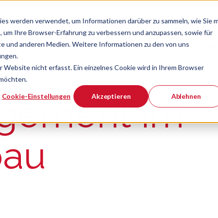
ies werden verwendet, um Informationen darüber zu sammeln, wie Sie m
, um Ihre Browser-Erfahrung zu verbessern und anzupassen, sowie für
e und anderen Medien. Weitere Informationen zu den von uns
Verband
Chef
Zeige Navigatio
ungen.
Website nicht erfasst. Ein einzelnes Cookie wird in Ihrem Browser
 möchten.
er ist.
Cookie-Einstellungen
Akzeptieren
Ablehnen
gement im
bau