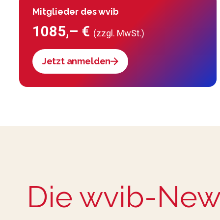
Mitglieder des wvib
1085,– €
(zzgl. MwSt.)
Jetzt anmelden
Die wvib-New