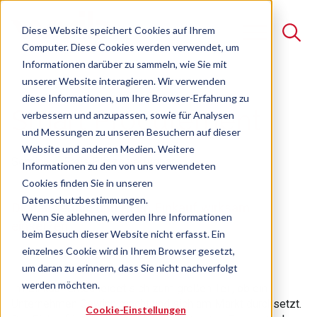
Diese Website speichert Cookies auf Ihrem
Computer. Diese Cookies werden verwendet, um
Informationen darüber zu sammeln, wie Sie mit
unserer Website interagieren. Wir verwenden
Suche
diese Informationen, um Ihre Browser-Erfahrung zu
Smart Procurement
verbessern und anzupassen, sowie für Analysen
Es gibt keine Vorschläge, da das Suchfeld leer ist.
und Messungen zu unseren Besuchern auf dieser
Website und anderen Medien. Weitere
Seminar
Freie Plätze verfügbar
Informationen zu den von uns verwendeten
Cookies finden Sie in unseren
Datenschutzbestimmungen.
Digitalisierung und KI im Einkauf wirksam
Wenn Sie ablehnen, werden Ihre Informationen
einsetzen
beim Besuch dieser Website nicht erfasst. Ein
einzelnes Cookie wird in Ihrem Browser gesetzt,
um daran zu erinnern, dass Sie nicht nachverfolgt
werden möchten.
Im Einkauf entscheidet sich zum großen Teil, ob ein
Unternehmen Gewinn macht und sich am Markt durchsetzt.
Cookie-Einstellungen