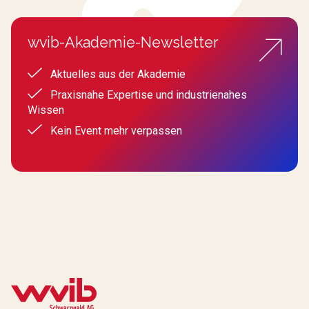
wvib-Akademie-Newsletter
Aktuelles aus der Akademie
Praxisnahe Expertise und industrienahes
Wissen
Kein Event mehr verpassen