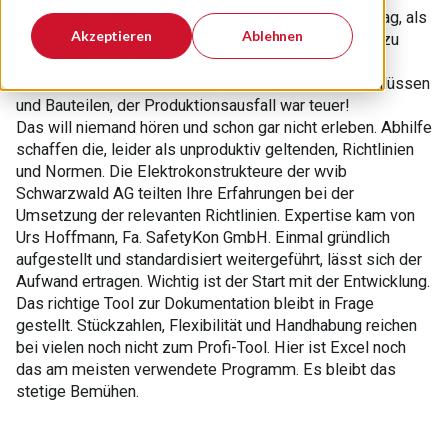
Ein Maschinenführer erlitt einen tödlichen Stromschlag, als
Akzeptieren
Ablehnen
er versuchte, eine Sicherung in einem Schaltschrank zu
überprüfen. - Ein unbemerkter Defekt in einem
Schaltschrank führte zu einer Überhitzung von Anschlüssen
und Bauteilen, der Produktionsausfall war teuer!
Das will niemand hören und schon gar nicht erleben. Abhilfe
schaffen die, leider als unproduktiv geltenden, Richtlinien
und Normen. Die Elektrokonstrukteure der wvib
Schwarzwald AG teilten Ihre Erfahrungen bei der
Umsetzung der relevanten Richtlinien. Expertise kam von
Urs Hoffmann, Fa. SafetyKon GmbH. Einmal gründlich
aufgestellt und standardisiert weitergeführt, lässt sich der
Aufwand ertragen. Wichtig ist der Start mit der Entwicklung.
Das richtige Tool zur Dokumentation bleibt in Frage
gestellt. Stückzahlen, Flexibilität und Handhabung reichen
bei vielen noch nicht zum Profi-Tool. Hier ist Excel noch
das am meisten verwendete Programm. Es bleibt das
stetige Bemühen.