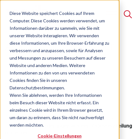
Diese Website speichert Cookies auf Ihrem
Computer. Diese Cookies werden verwendet, um
Informationen darüber zu sammeln, wie Sie mit
unserer Website interagieren. Wir verwenden
Suche
diese Informationen, um Ihre Browser-Erfahrung zu
Anforderungen aus der
verbessern und anzupassen, sowie für Analysen
Es gibt keine Vorschläge, da das Suchfeld leer ist.
Risikobeurteilung
und Messungen zu unseren Besuchern auf dieser
Website und anderen Medien. Weitere
umsetzen
Informationen zu den von uns verwendeten
Cookies finden Sie in unseren
23.04.2025
Datenschutzbestimmungen.
Wenn Sie ablehnen, werden Ihre Informationen
beim Besuch dieser Website nicht erfasst. Ein
einzelnes Cookie wird in Ihrem Browser gesetzt,
um daran zu erinnern, dass Sie nicht nachverfolgt
Rückblick Online Fach-Erfa Elektrokonstrukteure am
werden möchten.
23.04.2025 |
Anforderungen aus der Risikobeurteilung
umsetzen
Cookie-Einstellungen