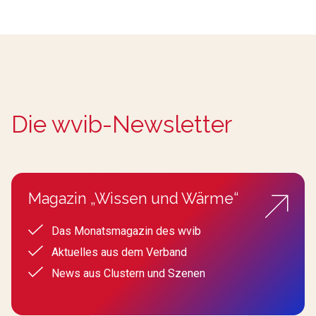
Die wvib-Newsletter
Magazin „Wissen und Wärme“
Das Monatsmagazin des wvib
Aktuelles aus dem Verband
News aus Clustern und Szenen