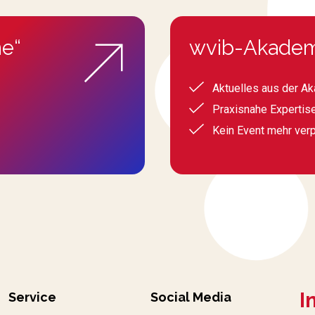
e“
wvib-Akadem
Aktuelles aus der A
Praxisnahe Expertis
Kein Event mehr ver
I
Service
Social Media