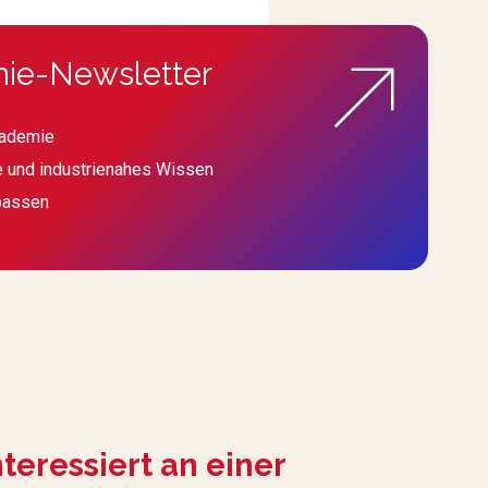
ie-Newsletter
kademie
e und industrienahes Wissen
passen
nteressiert an einer