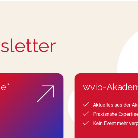
sletter
e“
wvib-Akadem
Aktuelles aus der A
Praxisnahe Expertis
Kein Event mehr ver