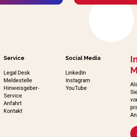
I
Service
Social Media
M
Legal Desk
LinkedIn
Meldestelle
Instagram
Al
Hinweisgeber-
YouTube
Si
Service
vo
Anfahrt
pr
Kontakt
An