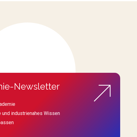
ie-Newsletter
kademie
e und industrienahes Wissen
passen