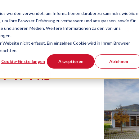
ies werden verwendet, um Informationen darüber zu sammeln, wie Sie m
, um Ihre Browser-Erfahrung zu verbessern und anzupassen, sowie für
e und anderen Medien. Weitere Informationen zu den von uns
Verband
Chef
Zeige Navigatio
ungen.
Website nicht erfasst. Ein einzelnes Cookie wird in Ihrem Browser
 möchten.
er ist.
Cookie-Einstellungen
Akzeptieren
Ablehnen
m wvib