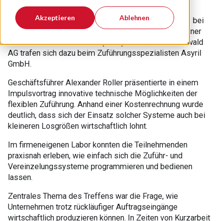
bei Asyril GmbH!
Akzeptieren
Ablehnen
Die Automatisierung in der Produktion startet bereits bei
der Zuführung der Bauteile. Die Produktionsleiter kleiner
und mittlerer Unternehmen (KMU) der wvib Schwarzwald
AG trafen sich dazu beim Zuführungsspezialisten Asyril
GmbH.
Geschäftsführer Alexander Roller präsentierte in einem
Impulsvortrag innovative technische Möglichkeiten der
flexiblen Zuführung. Anhand einer Kostenrechnung wurde
deutlich, dass sich der Einsatz solcher Systeme auch bei
kleineren Losgrößen wirtschaftlich lohnt.
Im firmeneigenen Labor konnten die Teilnehmenden
praxisnah erleben, wie einfach sich die Zuführ- und
Vereinzelungssysteme programmieren und bedienen
lassen.
Zentrales Thema des Treffens war die Frage, wie
Unternehmen trotz rückläufiger Auftragseingänge
wirtschaftlich produzieren können. In Zeiten von Kurzarbeit