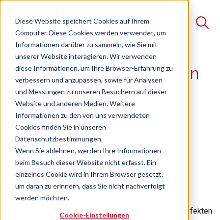
Diese Website speichert Cookies auf Ihrem
Computer. Diese Cookies werden verwendet, um
Informationen darüber zu sammeln, wie Sie mit
unserer Website interagieren. Wir verwenden
Suche
diese Informationen, um Ihre Browser-Erfahrung zu
Bedingungslose Präzision
verbessern und anzupassen, sowie für Analysen
Es gibt keine Vorschläge, da das Suchfeld leer ist.
auf höchstem Niveau
und Messungen zu unseren Besuchern auf dieser
Website und anderen Medien. Weitere
31.10.2025
Informationen zu den von uns verwendeten
Cookies finden Sie in unseren
Datenschutzbestimmungen.
Wenn Sie ablehnen, werden Ihre Informationen
beim Besuch dieser Website nicht erfasst. Ein
Bedingungslose Präzision auf höchstem Niveau
einzelnes Cookie wird in Ihrem Browser gesetzt,
Rückblick | Chef-Erfa 23
| 08.10.2025 | Oppenau
um daran zu erinnern, dass Sie nicht nachverfolgt
werden möchten.
Präzision ist das Ergebnis des perfekten
Cookie-Einstellungen