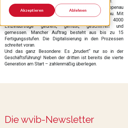
Zusammenspiels zwischen Mensch und Technologie.
Seit fast 100 Jahren steht die
Bruder GmbH
aus Oppenau
Akzeptieren
Ablehnen
für bedingungslose Präzision auf höchstem Niveau. Mit
hoher Wertschöpfungstiefe werden jährlich über 4000
Einzelaufträge gedreht, gefräst, geschliffen und
gemessen. Mancher Auftrag besteht aus bis zu 15
Fertigungsstufen. Die Digitalisierung in den Prozessen
schreitet voran.
Und das ganz Besondere: Es „brudert“ nur so in der
Geschäftsführung! Neben der dritten ist bereits die vierte
Generation am Start – zahlenmäßig überlegen.
Die wvib-Newsletter