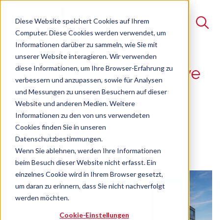
Diese Website speichert Cookies auf Ihrem
Computer. Diese Cookies werden verwendet, um
Informationen darüber zu sammeln, wie Sie mit
unserer Website interagieren. Wir verwenden
Suche
diese Informationen, um Ihre Browser-Erfahrung zu
Clustertreffen Automotive
verbessern und anzupassen, sowie für Analysen
Es gibt keine Vorschläge, da das Suchfeld leer ist.
bei BOA Metal Solution
und Messungen zu unseren Besuchern auf dieser
Website und anderen Medien. Weitere
GmbH | Wandel des
Informationen zu den von uns verwendeten
Geschäftsmodells
Cookies finden Sie in unseren
Datenschutzbestimmungen.
26.11.2025
Wenn Sie ablehnen, werden Ihre Informationen
beim Besuch dieser Website nicht erfasst. Ein
einzelnes Cookie wird in Ihrem Browser gesetzt,
um daran zu erinnern, dass Sie nicht nachverfolgt
werden möchten.
Cookie-Einstellungen