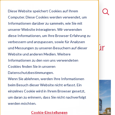
Diese Website speichert Cookies auf Ihrem
Computer. Diese Cookies werden verwendet, um
Informationen darüber zu sammeln, wie Sie mit
unserer Website interagieren. Wir verwenden
Suche
diese Informationen, um Ihre Browser-Erfahrung zu
„Das haben wir nicht
verbessern und anzupassen, sowie für Analysen
Es gibt keine Vorschläge, da das Suchfeld leer ist.
gewollt!“ – Fehlanreize für
und Messungen zu unseren Besuchern auf dieser
Website und anderen Medien. Weitere
Qualität im Fokus
Informationen zu den von uns verwendeten
Cookies finden Sie in unseren
27.10.2025
Datenschutzbestimmungen.
Wenn Sie ablehnen, werden Ihre Informationen
beim Besuch dieser Website nicht erfasst. Ein
einzelnes Cookie wird in Ihrem Browser gesetzt,
um daran zu erinnern, dass Sie nicht nachverfolgt
werden möchten.
Cookie-Einstellungen