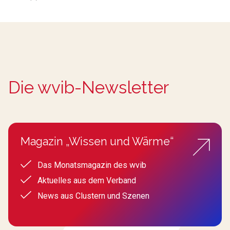
Die wvib-Newsletter
Magazin „Wissen und Wärme“
Das Monatsmagazin des wvib
Aktuelles aus dem Verband
News aus Clustern und Szenen