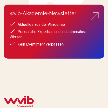
wvib-Akademie-Newsletter
Aktuelles aus der Akademie
Praxisnahe Expertise und industrienahes
Wissen
Kein Event mehr verpassen