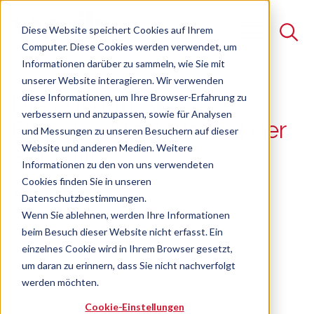
Diese Website speichert Cookies auf Ihrem
Computer. Diese Cookies werden verwendet, um
Informationen darüber zu sammeln, wie Sie mit
unserer Website interagieren. Wir verwenden
Suche
diese Informationen, um Ihre Browser-Erfahrung zu
Die Zukunft der
verbessern und anzupassen, sowie für Analysen
Es gibt keine Vorschläge, da das Suchfeld leer ist.
Energiewirtschaft und der
und Messungen zu unseren Besuchern auf dieser
Website und anderen Medien. Weitere
eMobility
Informationen zu den von uns verwendeten
Cookies finden Sie in unseren
11.07.2025
Datenschutzbestimmungen.
Wenn Sie ablehnen, werden Ihre Informationen
beim Besuch dieser Website nicht erfasst. Ein
einzelnes Cookie wird in Ihrem Browser gesetzt,
um daran zu erinnern, dass Sie nicht nachverfolgt
Rückblick | Fach-Erfa Einkauf
| 09.07.2025 | wvib
werden möchten.
Schwarzwald AG
Cookie-Einstellungen