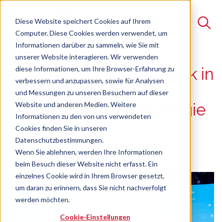
Diese Website speichert Cookies auf Ihrem
Computer. Diese Cookies werden verwendet, um
Informationen darüber zu sammeln, wie Sie mit
unserer Website interagieren. Wir verwenden
Suche
diese Informationen, um Ihre Browser-Erfahrung zu
ebm-papst eröffnet Werk in
verbessern und anzupassen, sowie für Analysen
Es gibt keine Vorschläge, da das Suchfeld leer ist.
Xi’an - Meilenstein für
und Messungen zu unseren Besuchern auf dieser
Website und anderen Medien. Weitere
„Local for Local“-Strategie
Informationen zu den von uns verwendeten
in China
Cookies finden Sie in unseren
Datenschutzbestimmungen.
21.10.2025
Wenn Sie ablehnen, werden Ihre Informationen
beim Besuch dieser Website nicht erfasst. Ein
einzelnes Cookie wird in Ihrem Browser gesetzt,
um daran zu erinnern, dass Sie nicht nachverfolgt
werden möchten.
Cookie-Einstellungen