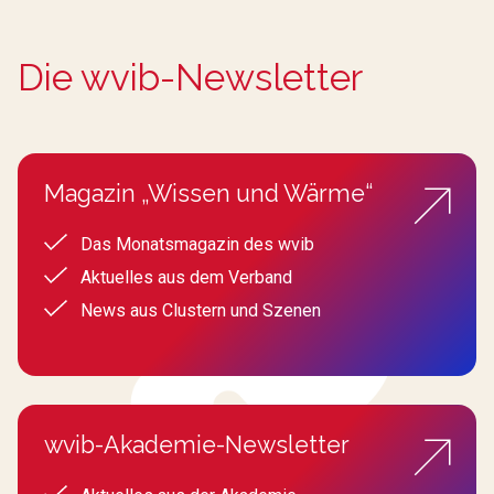
Die wvib-Newsletter
Magazin „Wissen und Wärme“
Das Monatsmagazin des wvib
Aktuelles aus dem Verband
News aus Clustern und Szenen
wvib-Akademie-Newsletter