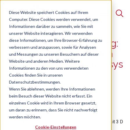
Diese Website speichert Cookies auf Ihrem
Computer. Diese Cookies werden verwendet, um
Informationen darüber zu sammeln, wie Sie mit
unserer Website interagieren. Wir verwenden
Suche
diese Informationen, um Ihre Browser-Erfahrung zu
Fach-Erfa Instandhaltung:
verbessern und anzupassen, sowie für Analysen
Es gibt keine Vorschläge, da das Suchfeld leer ist.
Betriebsmittel herstellen
und Messungen zu unseren Besuchern auf dieser
Website und anderen Medien. Weitere
mit 3 D Druck bei Stratasys
Informationen zu den von uns verwendeten
GmbH
Cookies finden Sie in unseren
Datenschutzbestimmungen.
26.02.2026
Wenn Sie ablehnen, werden Ihre Informationen
beim Besuch dieser Website nicht erfasst. Ein
einzelnes Cookie wird in Ihrem Browser gesetzt,
um daran zu erinnern, dass Sie nicht nachverfolgt
werden möchten.
Fach-Erfa Instandhaltung: Betriebsmittel herstellen mit 3 D
Cookie-Einstellungen
Druck bei Stratasys GmbH