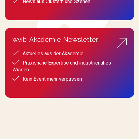
News aus Clustern und Szenen
wvib-Akademie-Newsletter
Aktuelles aus der Akademie
Praxisnahe Expertise und industrienahes
Wissen
Kein Event mehr verpassen