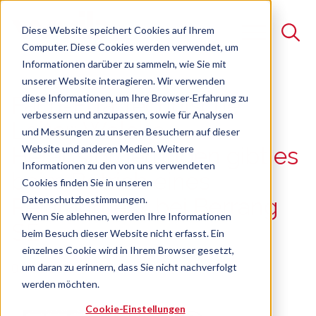
Diese Website speichert Cookies auf Ihrem
Computer. Diese Cookies werden verwendet, um
Informationen darüber zu sammeln, wie Sie mit
unserer Website interagieren. Wir verwenden
Suche
diese Informationen, um Ihre Browser-Erfahrung zu
Fach-Erfa Technische
verbessern und anzupassen, sowie für Analysen
Es gibt keine Vorschläge, da das Suchfeld leer ist.
Leiter: Welche
und Messungen zu unseren Besuchern auf dieser
Website und anderen Medien. Weitere
Herausforderungen gibt es
Informationen zu den von uns verwendeten
beim Betrieb eines
Cookies finden Sie in unseren
Datenschutzbestimmungen.
Reinraumes? bei Berrang
Wenn Sie ablehnen, werden Ihre Informationen
SE
beim Besuch dieser Website nicht erfasst. Ein
einzelnes Cookie wird in Ihrem Browser gesetzt,
03.02.2026
um daran zu erinnern, dass Sie nicht nachverfolgt
werden möchten.
Cookie-Einstellungen